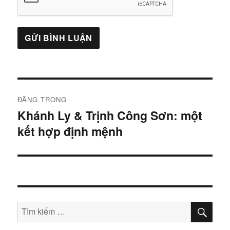
Điều
ĐĂNG TRONG
hướng
Khánh Ly & Trịnh Công Sơn: một
kết hợp định mệnh
bài
viết
TÌM
Tìm
KIẾ
kiếm: