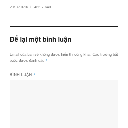
Đăng
Kích
2013-10-16
465 × 640
ngày
cỡ
đầy
đủ
Để lại một bình luận
Email của bạn sẽ không được hiển thị công khai.
Các trường bắt
*
buộc được đánh dấu
BÌNH LUẬN
*