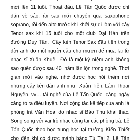
mới lên 11 tuổi. Thoạt đầu, Lê Tấn Quốc được chỉ
dẫn về sáo, rồi sau mới chuyển qua saxophone
soprano, rồi đến alto trước khi khởi sự đi làm với cây
Tenor sax khi 15 tuổi cho một club Đại Hàn trên
đường Duy Tân. Cây kèn Tenor Sax đầu tiên trong
đời anh do một người cậu cho mượn để mua lại từ
nhạc sĩ Xuân Khuê. Đó là một kỷ niệm anh không
sao quên được sau 40 năm lăn lộn trong nghề. Thời
gian mới vào nghề, nhờ được học hỏi thêm nơi
những cây kèn đàn anh như Xuân Tiên, Lâm Thoại
Nguyên, vv… tài nghệ của Lê Tấn Quốc càng ngày
càng tỏ ra điêu luyện. Nơi cộng tác kế tiếp của anh là
phòng trà Văn Hoa, do nhạc sĩ Bảo Thu khai thác.
Song song với vai trò nhạc công tại các phòng trà, Lê
Tấn Quốc theo học trung học tại trường Kiến Thiết
cho đến khi có được mảnh bằng Tú Tài 2. Lê Tấn