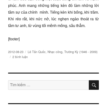
phúc. Anh mang những tiếng kèn đó làm những lời
tâm sự của chính mình. Tiếng kèn khi bổng, khi trầm.
Khi réo rắt, khi nức nở, lúc nghẹn ngào thoát ra từ
tâm tư anh, từ vùng tối mênh mông, sâu thẳm.
[footer]
Đăng
Chuyên
2012-08-23
Lê Tấn Quốc
,
Nhạc công
,
Trường Kỳ (1946 - 2009)
ngày
mục
ở
2 bình luận
Lê
Tấn
Quốc:
Tiếng
kèn
TÌM
Tìm
KIẾ
từ
kiếm:
vùng
tăm
tối