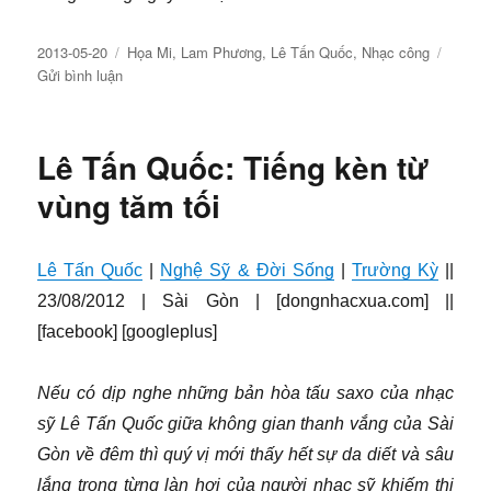
Đăng
Chuyên
2013-05-20
Họa Mi
,
Lam Phương
,
Lê Tấn Quốc
,
Nhạc công
ngày
về
mục
Gửi bình luận
Em
đi
rồi
Lê Tấn Quốc: Tiếng kèn từ
vùng tăm tối
Lê Tấn Quốc
|
Nghệ Sỹ & Đời Sống
|
Trường Kỳ
||
23/08/2012 | Sài Gòn | [dongnhacxua.com] ||
[facebook] [googleplus]
Nếu có dịp nghe những bản hòa tấu saxo của nhạc
sỹ Lê Tấn Quốc giữa không gian thanh vắng của Sài
Gòn về đêm thì quý vị mới thấy hết sự da diết và sâu
lắng trong từng làn hơi của người nhạc sỹ khiếm thị