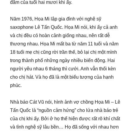
đắm của tuổi hai mươi khi ấy.
Năm 1976, Họa Mi lập gia đình với nghệ sỹ
saxophone Lê Tấn Quốc. Họa Mi nói, khi ấy cả anh
và chị đều có hoàn cảnh giống nhau, nên rất dễ
thương nhau. Họa Mi mất ba từ năm 11 tuổi và năm
18 tuổi mẹ chị cũng rời trần thế, bỏ lại chị một mình
trong thành phố những ngày nhiều biến động. Hai
người yêu nhau 6 tháng thì cưới. Anh vẫn thổi kèn
cho chị hát. Và họ đã là một biểu tượng của hạnh
phúc.
Nhà báo Cát Vũ nói, hình ảnh vợ chồng Họa Mi – Lê
Tấn Quốc là “nguồn cảm hứng” cho lứa nhà báo trẻ
của chị khi ấy. Bởi ở họ thể hiện được rất rõ khí chất
và tình nghệ sỹ lâu bền… Họ đã sống với nhau hơn