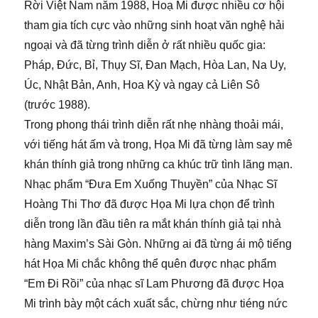
Rời Việt Nam năm 1988, Hoạ Mi được nhiều cơ hội
tham gia tích cực vào những sinh hoạt văn nghệ hải
ngoại và đã từng trình diễn ở rất nhiều quốc gia:
Pháp, Đức, Bỉ, Thụy Sĩ, Đan Mạch, Hòa Lan, Na Uy,
Úc, Nhật Bản, Anh, Hoa Kỳ và ngay cả Liên Sô
(trước 1988).
Trong phong thái trình diễn rất nhẹ nhàng thoải mái,
với tiếng hát ấm và trong, Họa Mi đã từng làm say mê
khán thính giả trong những ca khúc trữ tình lãng mạn.
Nhạc phẩm “Đưa Em Xuống Thuyền” của Nhạc Sĩ
Hoàng Thi Thơ đã được Họa Mi lựa chọn để trình
diễn trong lần đầu tiên ra mắt khán thính giả tại nhà
hàng Maxim’s Sài Gòn. Những ai đã từng ái mộ tiếng
hát Họa Mi chắc không thể quên được nhạc phẩm
“Em Đi Rồi” của nhạc sĩ Lam Phương đã được Họa
Mi trình bày một cách xuất sắc, chừng như tiéng nức