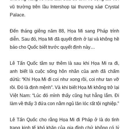
vũ trường trên lầu Intershop tại thương xáø Crystal
Palace.
Đến tháng giêng năm 88, Họa Mi sang Pháp trình
diễn. Sau đó, Họa Mi đã quyết định ở lại và không hề
báo cho Quốc biết trước quyết định này…
Lê Tấn Quốc tâm sự thêm là sau khi Họa Mi ra đi,
anh biết là cuộc sống hôn nhân của anh đã chấm
dứtù: “Khi Họa Mi đi coi như xong rồi, coi như tan vỡ
rồi. Đó là định mệnh”. Và khi biết Họa Mi không trở lại
Việt Nam: “Lúc đó mình thấy cũng hụt hẫng lắm. Đi
làm về thấy 3 đứa con nằm ngủ lăn lóc rất tội nghiệp.”
Lê Tấn Quốc cho rằng Họa Mi đi Pháp ở là do tình
trạng kinh tế khó khăn của gia đình chứ không có lý