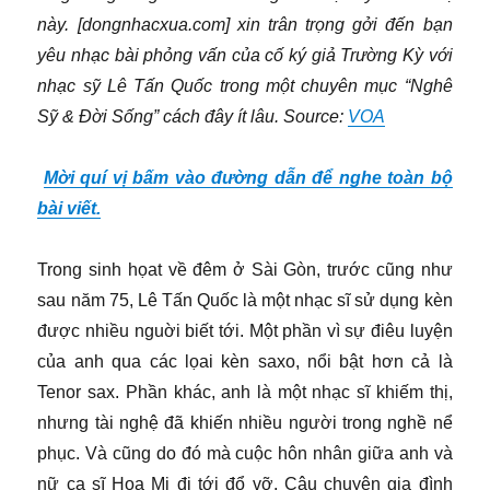
này. [dongnhacxua.com] xin trân trọng gởi đến bạn
yêu nhạc bài phỏng vấn của cố ký giả Trường Kỳ với
nhạc sỹ Lê Tấn Quốc trong một chuyên mục “Nghê
Sỹ & Đời Sống” cách đây ít lâu. Source:
VOA
Mời quí vị bấm vào đường dẫn để nghe toàn bộ
bài viết.
Trong sinh họat về đêm ở Sài Gòn, trước cũng như
sau năm 75, Lê Tấn Quốc là một nhạc sĩ sử dụng kèn
được nhiều nguời biết tới. Một phần vì sự điêu luyện
của anh qua các lọai kèn saxo, nổi bật hơn cả là
Tenor sax. Phần khác, anh là một nhạc sĩ khiếm thị,
nhưng tài nghệ đã khiến nhiều người trong nghề nể
phục. Và cũng do đó mà cuộc hôn nhân giữa anh và
nữ ca sĩ Họa Mi đi tới đổ vỡ. Câu chuyện gia đình