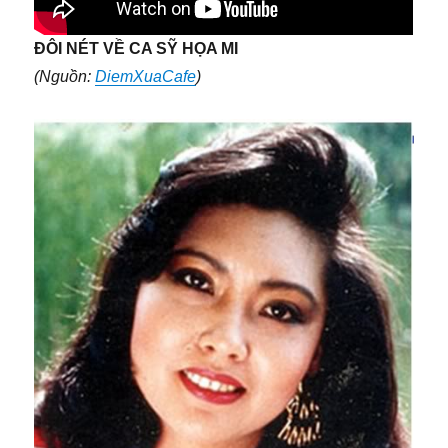
ĐÔI NÉT VỀ CA SỸ HỌA MI
(Nguồn:
DiemXuaCafe
)