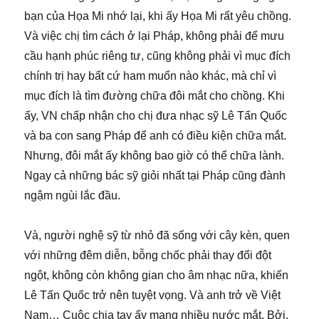
bạn của Họa Mi nhớ lại, khi ấy Họa Mi rất yêu chồng.
Và việc chị tìm cách ở lại Pháp, không phải để mưu
cầu hạnh phúc riêng tư, cũng không phải vì mục đích
chính trị hay bất cứ ham muốn nào khác, mà chỉ vì
mục đích là tìm đường chữa đôi mắt cho chồng. Khi
ấy, VN chấp nhận cho chị đưa nhạc sỹ Lê Tấn Quốc
và ba con sang Pháp để anh có điều kiện chữa mắt.
Nhưng, đôi mắt ấy không bao giờ có thể chữa lành.
Ngay cả những bác sỹ giỏi nhất tại Pháp cũng đành
ngậm ngùi lắc đầu.
Và, người nghệ sỹ từ nhỏ đã sống với cây kèn, quen
với những đêm diễn, bỗng chốc phải thay đổi đột
ngột, không còn không gian cho âm nhạc nữa, khiến
Lê Tấn Quốc trở nên tuyệt vọng. Và anh trở về Việt
Nam… Cuộc chia tay ấy mang nhiều nước mắt. Bởi,