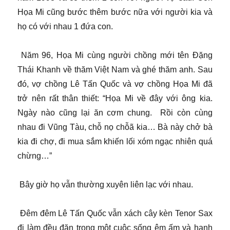
Họa Mi cũng bước thêm bước nữa với người kia và
họ có với nhau 1 đứa con.
Năm 96, Họa Mi cùng người chồng mới tên Đặng
Thái Khanh về thăm Việt Nam và ghé thăm anh. Sau
đó, vợ chồng Lê Tấn Quốc và vợ chồng Họa Mi đã
trở nên rất thân thiết: “Họa Mi về đây với ông kia.
Ngày nào cũng lại ăn cơm chung. Rồi còn cùng
nhau đi Vũng Tàu, chỗ nọ chỗã kia… Bà này chở bà
kia đi chợ, đi mua sắm khiến lối xóm ngạc nhiên quá
chừng…”
Bây giờ họ vẫn thường xuyên liên lạc với nhau.
Đêm đêm Lê Tấn Quốc vẫn xách cây kèn Tenor Sax
đi làm đều đặn trong một cuộc sống êm ấm và hạnh