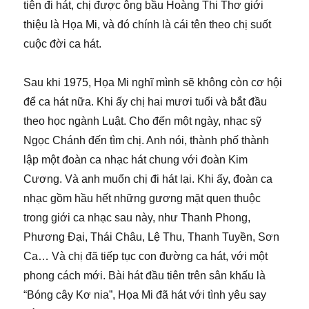
tiên đi hát, chị được ông bầu Hoàng Thi Thơ giới
thiệu là Họa Mi, và đó chính là cái tên theo chị suốt
cuộc đời ca hát.
Sau khi 1975, Họa Mi nghĩ mình sẽ không còn cơ hội
để ca hát nữa. Khi ấy chị hai mươi tuổi và bắt đầu
theo học ngành Luật. Cho đến một ngày, nhạc sỹ
Ngọc Chánh đến tìm chị. Anh nói, thành phố thành
lập một đoàn ca nhạc hát chung với đoàn Kim
Cương. Và anh muốn chị đi hát lại. Khi ấy, đoàn ca
nhạc gồm hầu hết những gương mặt quen thuộc
trong giới ca nhạc sau này, như Thanh Phong,
Phương Đại, Thái Châu, Lệ Thu, Thanh Tuyền, Sơn
Ca… Và chị đã tiếp tục con đường ca hát, với một
phong cách mới. Bài hát đầu tiên trên sân khấu là
“Bóng cây Kơ nia”, Họa Mi đã hát với tình yêu say