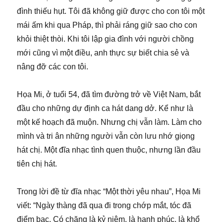
đình thiếu hụt. Tôi đã không giữ được cho con tôi một
mái ấm khi qua Pháp, thì phải ráng giữ sao cho con
khỏi thiệt thòi. Khi tôi lập gia đình với người chồng
mới cũng vì một điều, anh thực sự biết chia sẻ và
nâng đỡ các con tôi.
Họa Mi, ở tuổi 54, đã tìm đường trở về Việt Nam, bắt
đầu cho những dự định ca hát dang dở. Kể như là
một kế hoạch đã muộn. Nhưng chị vẫn làm. Làm cho
mình và tri ân những người vẫn còn lưu nhớ giọng
hát chị. Một đĩa nhạc tình quen thuộc, nhưng lần đầu
tiên chị hát.
Trong lời đề từ đĩa nhạc “Một thời yêu nhau”, Họa Mi
viết: “Ngày thàng đã qua đi trong chớp mắt, tóc đã
điểm bạc. Có chăng là kỷ niệm, là hạnh phúc, là khổ