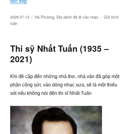
đọc tiếp
Đăng
Chuyên
2026-07-13
Hà Phương
,
Địa danh đã đi vào nhạc
Gửi bình
ngày
về
mục
luận
Miệt
Thứ
trong
Thi sỹ Nhất Tuấn (1935 –
âm
nhạc
2021)
Việt
–
Khi
Khi đề cập đến những nhà thơ, nhà văn đã góp một
một
phần công sức vào dòng nhạc xưa, sẽ là một thiếu
vùng
đất
sót nếu không nói đến thi sĩ Nhất Tuấn
trở
thành
ký
ức