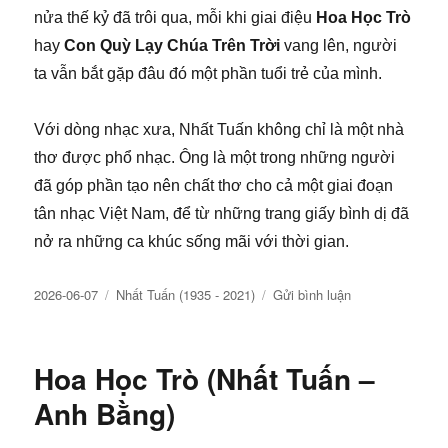
nửa thế kỷ đã trôi qua, mỗi khi giai điệu
Hoa Học Trò
hay
Con Quỳ Lạy Chúa Trên Trời
vang lên, người
ta vẫn bắt gặp đâu đó một phần tuổi trẻ của mình.
Với dòng nhạc xưa, Nhất Tuấn không chỉ là một nhà
thơ được phổ nhạc. Ông là một trong những người
đã góp phần tạo nên chất thơ cho cả một giai đoạn
tân nhạc Việt Nam, để từ những trang giấy bình dị đã
nở ra những ca khúc sống mãi với thời gian.
Đăng
Chuyên
về
2026-06-07
Nhất Tuấn (1935 - 2021)
Gửi bình luận
ngày
mục
Thi
sỹ
Nhất
Hoa Học Trò (Nhất Tuấn –
Tuấn
(1935
Anh Bằng)
–
2021)