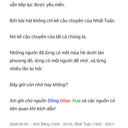
vẫn tiếp tục được yêu mến.
Bởi bài hát không chỉ kể câu chuyện của Nhất Tuấn.
Nó kể câu chuyện của tất cả chúng ta.
Những người đã từng có một mùa hè dưới tán
phượng đỏ, từng có một người để nhớ, và từng
nhiều lần tự hỏi:
Bây giờ còn nhớ hay không?
Xin ghi chú nguồn
Dòng
Nhạc
Xưa
và các nguồn có
liên quan khi trích dẫn!
Đăng
Chuyên
2026-05-30
Anh Bằng (1926 - 2015)
,
Nhất Tuấn (1935 - 2021)