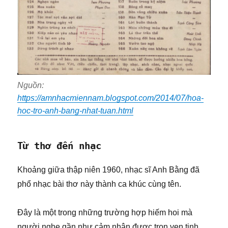
Nguồn:
https://amnhacmiennam.blogspot.com/2014/07/hoa-
hoc-tro-anh-bang-nhat-tuan.html
Từ thơ đến nhạc
Khoảng giữa thập niên 1960, nhạc sĩ Anh Bằng đã
phổ nhạc bài thơ này thành ca khúc cùng tên.
Đây là một trong những trường hợp hiếm hoi mà
người nghe gần như cảm nhận được trọn vẹn tinh