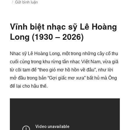
ngày
mục
về
Gửi bình luận
Hoa
Học
Trò
Vĩnh biệt nhạc sỹ Lê Hoàng
(Nhất
Tuấn
Long (1930 – 2026)
–
Anh
Bằng)
Nhạc sỹ Lê Hoàng Long, một trong những cây cổ thụ
cuối cùng trong khu rừng tân nhạc Việt Nam, vừa giã
từ cõi tạm để “theo gió mơ hồ hồn về đâu”, như lời
mở đầu trong bản “Gợi giấc mơ xưa” bất hủ mà Ông
để lại cho hậu thế.