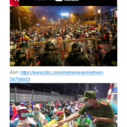
Ảnh:
https://www.bbc.com/vietnamese/vietnam-
58758933