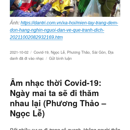
Ảnh:
https://dantri.com.vn/xa-hoi/mien-tay-trang-dem-
don-hang-nghin-nguoi-dan-ve-que-tranh-dich-
20211002082932169.htm
Đăng
Chuyên
2021-10-02
Covid-19
,
Ngọc Lễ
,
Phương Thảo
,
Sài Gòn
,
Địa
ngày
mục
về
danh đã đi vào nhạc
Gửi bình luận
Âm
Nhạc
Thời
Âm nhạc thời Covid-19:
Covid-
19:
Ngày mai ta sẽ đi thăm
Từ
nhau lại (Phương Thảo –
Giã
Sài
Ngọc Lễ)
Gòn
(Phương
Thảo