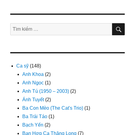
đạp
ơi
(Phương
Thảo
TÌM
Tìm
KIẾ
–
kiếm:
Ngọc
Lễ)
Ca sỹ
(148)
Anh Khoa
(2)
Anh Ngọc
(1)
Anh Tú (1950 – 2003)
(2)
Ánh Tuyết
(2)
Ba Con Mèo (The Cat's Trio)
(1)
Ba Trái Táo
(1)
Bạch Yến
(2)
Ban Hợp Ca Thăng Long
(7)