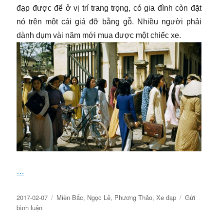
đạp được để ở vị trí trang trọng, có gia đình còn đặt
nó trên một cái giá đỡ bằng gỗ. Nhiều người phải
dành dụm vài năm mới mua được một chiếc xe.
…
Đăng
Chuyên
2017-02-07
Miền Bắc
,
Ngọc Lễ
,
Phương Thảo
,
Xe đạp
Gửi
ngày
về
mục
bình luận
Xe