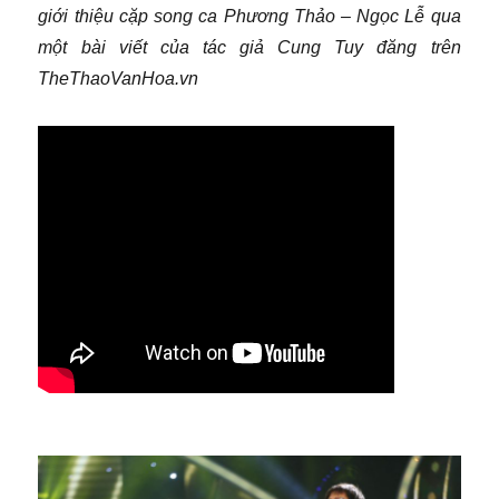
Thảo
giới thiệu cặp song ca Phương Thảo – Ngọc Lễ qua
–
một bài viết của tác giả Cung Tuy đăng trên
Ngọc
TheThaoVanHoa.vn
Lễ)