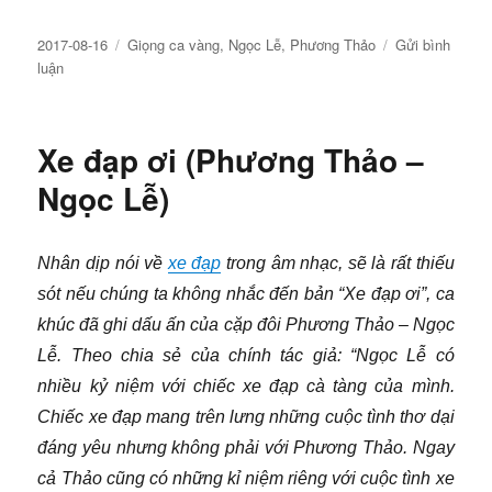
Đăng
Chuyên
2017-08-16
Giọng ca vàng
,
Ngọc Lễ
,
Phương Thảo
Gửi bình
ngày
về
mục
luận
Hiện
tượng
Phương
Xe đạp ơi (Phương Thảo –
Thảo
–
Ngọc Lễ)
Ngọc
Lễ
Nhân dịp nói về
xe đạp
trong âm nhạc, sẽ là rất thiếu
sót nếu chúng ta không nhắc đến bản “Xe đạp ơi”, ca
khúc đã ghi dấu ấn của cặp đôi Phương Thảo – Ngọc
Lễ. Theo chia sẻ của chính tác giả: “Ngọc Lễ có
nhiều kỷ niệm với chiếc xe đạp cà tàng của mình.
Chiếc xe đạp mang trên lưng những cuộc tình thơ dại
đáng yêu nhưng không phải với Phương Thảo. Ngay
cả Thảo cũng có những kỉ niệm riêng với cuộc tình xe