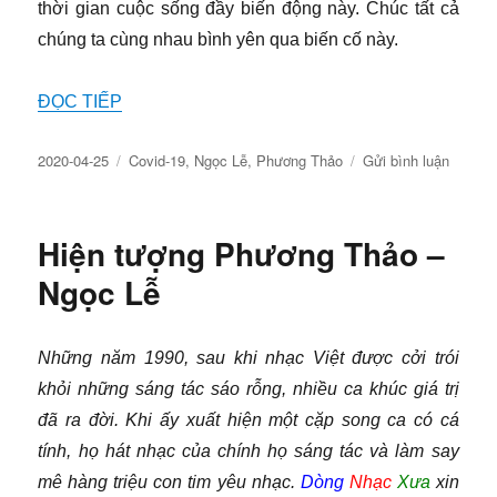
thời gian cuộc sống đầy biến động này. Chúc tất cả
chúng ta cùng nhau bình yên qua biến cố này.
ĐỌC TIẾP
Đăng
Chuyên
về
2020-04-25
Covid-19
,
Ngọc Lễ
,
Phương Thảo
Gửi bình luận
ngày
mục
Âm
nhạc
thời
Hiện tượng Phương Thảo –
Covid-
19:
Ngọc Lễ
Ngày
mai
ta
Những năm 1990, sau khi nhạc Việt được cởi trói
sẽ
khỏi những sáng tác sáo rỗng, nhiều ca khúc giá trị
đi
thăm
đã ra đời. Khi ấy xuất hiện một cặp song ca có cá
nhau
tính, họ hát nhạc của chính họ sáng tác và làm say
lại
mê hàng triệu con tim yêu nhạc.
Dòng
Nhạc
Xưa
xin
(Phươn