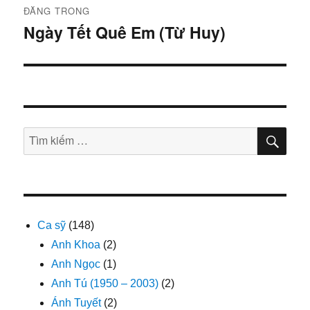
ĐĂNG TRONG
hướng
Ngày Tết Quê Em (Từ Huy)
bài
viết
TÌM
Tìm
KIẾ
kiếm:
Ca sỹ
(148)
Anh Khoa
(2)
Anh Ngọc
(1)
Anh Tú (1950 – 2003)
(2)
Ánh Tuyết
(2)