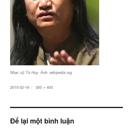
Nhạc sỹ Từ Huy. Ảnh: wikipedia.org
Đăng
Kích
2015-02-19
300 × 400
ngày
cỡ
đầy
đủ
Để lại một bình luận