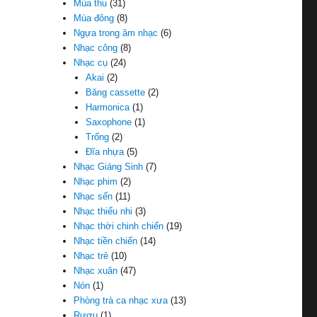
Mùa thu
(31)
Mùa đông
(8)
Ngựa trong âm nhạc
(6)
Nhạc công
(8)
Nhạc cụ
(24)
Akai
(2)
Băng cassette
(2)
Harmonica
(1)
Saxophone
(1)
Trống
(2)
Đĩa nhựa
(5)
Nhạc Giáng Sinh
(7)
Nhạc phim
(2)
Nhạc sến
(11)
Nhạc thiếu nhi
(3)
Nhạc thời chinh chiến
(19)
Nhạc tiền chiến
(14)
Nhạc trẻ
(10)
Nhạc xuân
(47)
Nón
(1)
Phòng trà ca nhạc xưa
(13)
Rượu
(1)