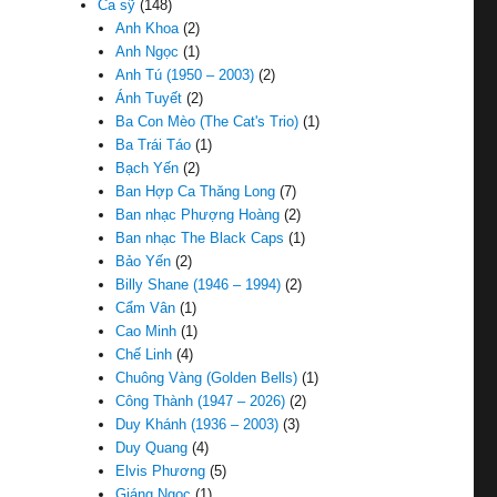
Ca sỹ
(148)
Anh Khoa
(2)
Anh Ngọc
(1)
Anh Tú (1950 – 2003)
(2)
Ánh Tuyết
(2)
Ba Con Mèo (The Cat's Trio)
(1)
Ba Trái Táo
(1)
Bạch Yến
(2)
Ban Hợp Ca Thăng Long
(7)
Ban nhạc Phượng Hoàng
(2)
Ban nhạc The Black Caps
(1)
Bảo Yến
(2)
Billy Shane (1946 – 1994)
(2)
Cẩm Vân
(1)
Cao Minh
(1)
Chế Linh
(4)
Chuông Vàng (Golden Bells)
(1)
Công Thành (1947 – 2026)
(2)
Duy Khánh (1936 – 2003)
(3)
Duy Quang
(4)
Elvis Phương
(5)
Giáng Ngọc
(1)