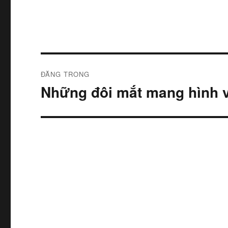
Điều
ĐĂNG TRONG
hướng
Những đôi mắt mang hình v
bài
viết