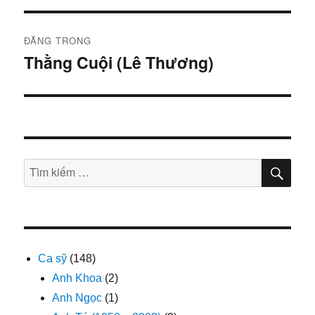
Điều
ĐĂNG TRONG
hướng
Thằng Cuội (Lê Thương)
bài
viết
TÌM
Tìm
KIẾ
kiếm:
Ca sỹ
(148)
Anh Khoa
(2)
Anh Ngọc
(1)