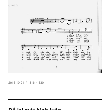
Đăng
Kích
2015-10-21
816 × 830
ngày
cỡ
đầy
đủ