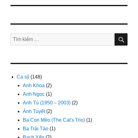
viết
TÌM
Tìm
KIẾ
kiếm:
Ca sỹ
(148)
Anh Khoa
(2)
Anh Ngọc
(1)
Anh Tú (1950 – 2003)
(2)
Ánh Tuyết
(2)
Ba Con Mèo (The Cat's Trio)
(1)
Ba Trái Táo
(1)
Bạch Yến
(2)