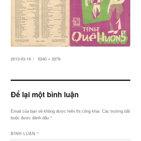
Đăng
Kích
2013-03-19
5240 × 3279
ngày
cỡ
đầy
đủ
Để lại một bình luận
Email của bạn sẽ không được hiển thị công khai.
Các trường bắt
*
buộc được đánh dấu
BÌNH LUẬN
*