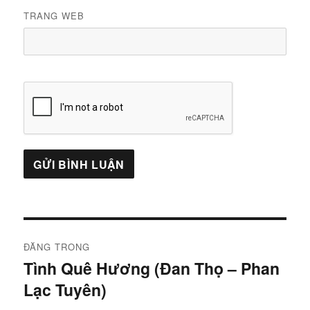
TRANG WEB
Điều
ĐĂNG TRONG
hướng
Tình Quê Hương (Đan Thọ – Phan
Lạc Tuyên)
bài