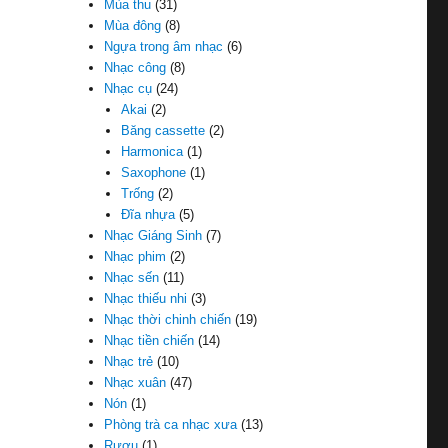
Mùa thu
(31)
Mùa đông
(8)
Ngựa trong âm nhạc
(6)
Nhạc công
(8)
Nhạc cụ
(24)
Akai
(2)
Băng cassette
(2)
Harmonica
(1)
Saxophone
(1)
Trống
(2)
Đĩa nhựa
(5)
Nhạc Giáng Sinh
(7)
Nhạc phim
(2)
Nhạc sến
(11)
Nhạc thiếu nhi
(3)
Nhạc thời chinh chiến
(19)
Nhạc tiền chiến
(14)
Nhạc trẻ
(10)
Nhạc xuân
(47)
Nón
(1)
Phòng trà ca nhạc xưa
(13)
Rượu
(1)