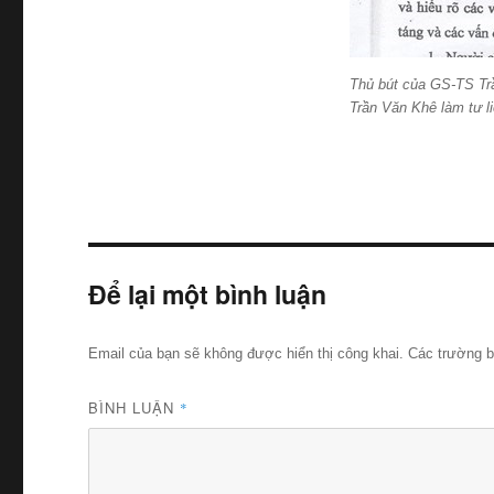
Thủ bút của GS-TS Tr
Trần Văn Khê làm tư l
Để lại một bình luận
Email của bạn sẽ không được hiển thị công khai.
Các trường 
BÌNH LUẬN
*