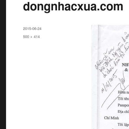
dongnhacxua.com
Đăng
2015-06-24
ngày
Kích
500 × 414
cỡ
đầy
đủ