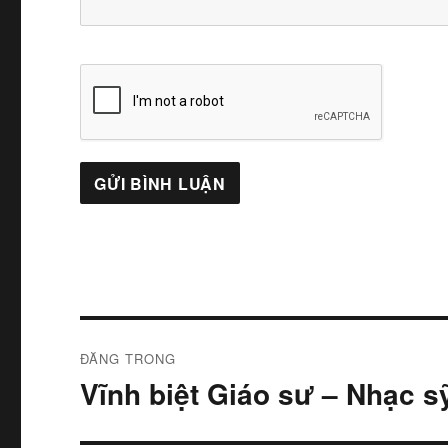
Điều
ĐĂNG TRONG
hướng
Vĩnh biệt Giáo sư – Nhạc s
bài