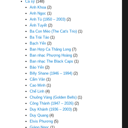
Ca sỹ
(148)
Anh Khoa
(2)
Anh Ngọc
(1)
Anh Tú (1950 – 2003)
(2)
Ánh Tuyết
(2)
Ba Con Mèo (The Cat's Trio)
(1)
Ba Trái Táo
(1)
Bạch Yến
(2)
Ban Hợp Ca Thăng Long
(7)
Ban nhạc Phượng Hoàng
(2)
Ban nhạc The Black Caps
(1)
Bảo Yến
(2)
Billy Shane (1946 – 1994)
(2)
Cẩm Vân
(1)
Cao Minh
(1)
Chế Linh
(4)
Chuông Vàng (Golden Bells)
(1)
Công Thành (1947 – 2026)
(2)
Duy Khánh (1936 – 2003)
(3)
Duy Quang
(4)
Elvis Phương
(5)
Giáng Ngọc
(1)