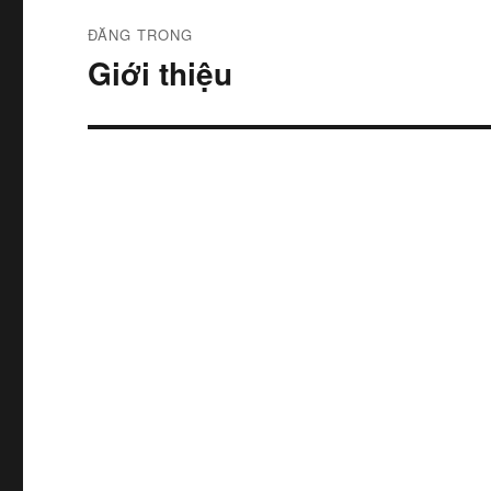
Điều
ĐĂNG TRONG
hướng
Giới thiệu
bài
viết