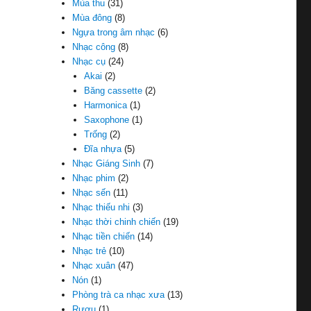
Mùa thu
(31)
Mùa đông
(8)
Ngựa trong âm nhạc
(6)
Nhạc công
(8)
Nhạc cụ
(24)
Akai
(2)
Băng cassette
(2)
Harmonica
(1)
Saxophone
(1)
Trống
(2)
Đĩa nhựa
(5)
Nhạc Giáng Sinh
(7)
Nhạc phim
(2)
Nhạc sến
(11)
Nhạc thiếu nhi
(3)
Nhạc thời chinh chiến
(19)
Nhạc tiền chiến
(14)
Nhạc trẻ
(10)
Nhạc xuân
(47)
Nón
(1)
Phòng trà ca nhạc xưa
(13)
Rượu
(1)