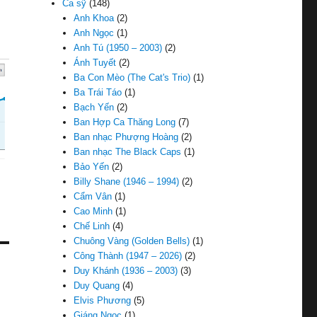
Ca sỹ
(148)
Anh Khoa
(2)
Anh Ngọc
(1)
Anh Tú (1950 – 2003)
(2)
Ánh Tuyết
(2)
Ba Con Mèo (The Cat's Trio)
(1)
Ba Trái Táo
(1)
Bạch Yến
(2)
Ban Hợp Ca Thăng Long
(7)
Ban nhạc Phượng Hoàng
(2)
Ban nhạc The Black Caps
(1)
Bảo Yến
(2)
Billy Shane (1946 – 1994)
(2)
Cẩm Vân
(1)
Cao Minh
(1)
Chế Linh
(4)
Chuông Vàng (Golden Bells)
(1)
Công Thành (1947 – 2026)
(2)
Duy Khánh (1936 – 2003)
(3)
Duy Quang
(4)
Elvis Phương
(5)
Giáng Ngọc
(1)