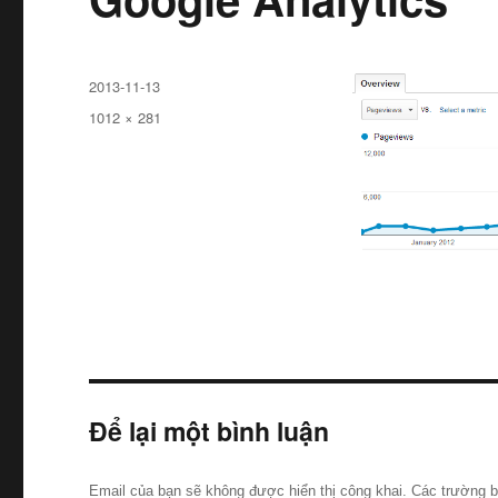
Đăng
2013-11-13
ngày
Kích
1012 × 281
cỡ
đầy
đủ
Để lại một bình luận
Email của bạn sẽ không được hiển thị công khai.
Các trường 