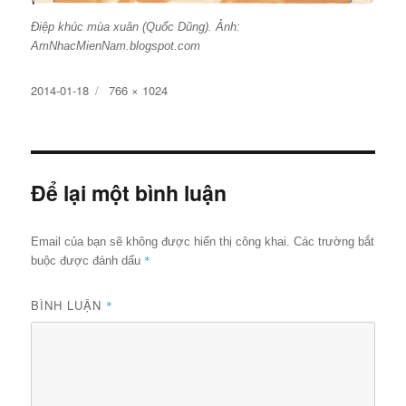
Điệp khúc mùa xuân (Quốc Dũng). Ảnh:
AmNhacMienNam.blogspot.com
Đăng
Kích
2014-01-18
766 × 1024
ngày
cỡ
đầy
đủ
Để lại một bình luận
Email của bạn sẽ không được hiển thị công khai.
Các trường bắt
*
buộc được đánh dấu
BÌNH LUẬN
*