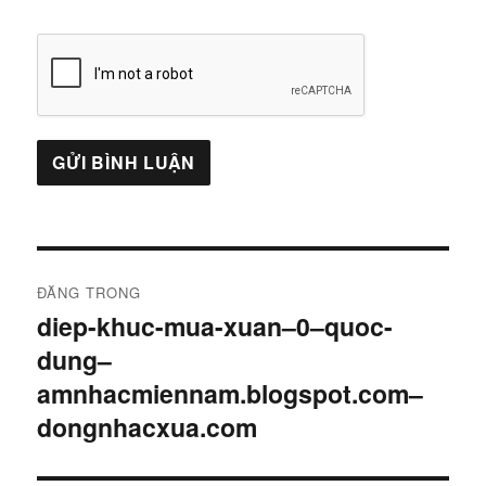
Điều
ĐĂNG TRONG
hướng
diep-khuc-mua-xuan–0–quoc-
dung–
bài
amnhacmiennam.blogspot.com–
viết
dongnhacxua.com