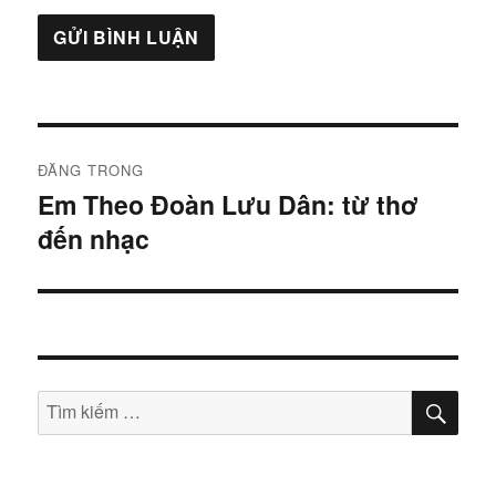
Điều
ĐĂNG TRONG
hướng
Em Theo Đoàn Lưu Dân: từ thơ
đến nhạc
bài
viết
TÌM
Tìm
KIẾ
kiếm: