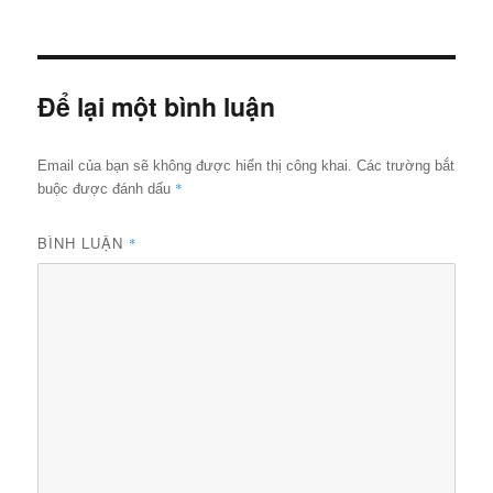
ngày
cỡ
đầy
đủ
Để lại một bình luận
Email của bạn sẽ không được hiển thị công khai.
Các trường bắt
*
buộc được đánh dấu
BÌNH LUẬN
*