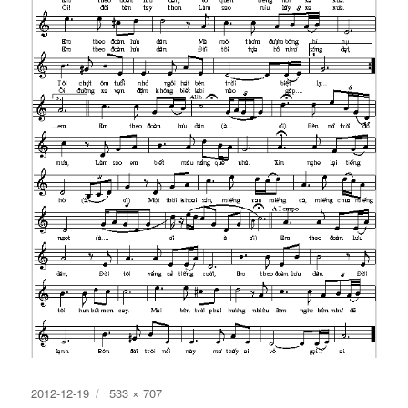
Đăng
Kích
2012-12-19
533 × 707