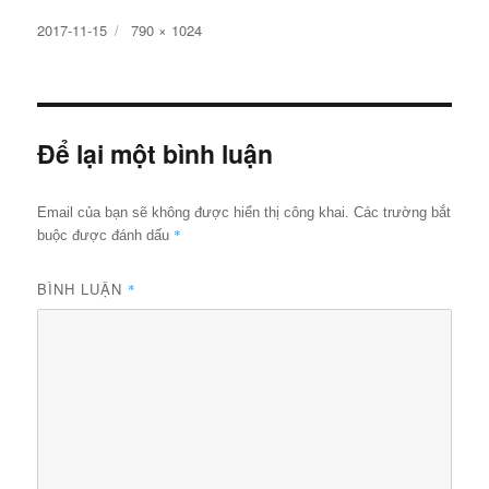
Đăng
Kích
2017-11-15
790 × 1024
ngày
cỡ
đầy
đủ
Để lại một bình luận
Email của bạn sẽ không được hiển thị công khai.
Các trường bắt
*
buộc được đánh dấu
BÌNH LUẬN
*