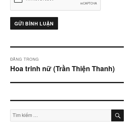
Điều
ĐĂNG TRONG
hướng
Hoa trinh nữ (Trần Thiện Thanh)
bài
viết
TÌM
Tìm
KIẾ
kiếm: