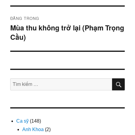
Điều
ĐĂNG TRONG
hướng
Mùa thu không trở lại (Phạm Trọng
Cầu)
bài
viết
TÌM
Tìm
KIẾ
kiếm:
Ca sỹ
(148)
Anh Khoa
(2)