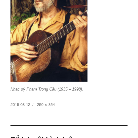
Nhạc sỹ Phạm Trọng Cầu (1935 – 1998).
Đăng
Kích
2015-08-12
250 × 354
ngày
cỡ
đầy
đủ