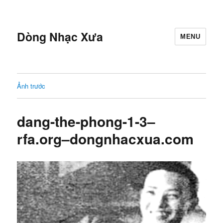
Dòng Nhạc Xưa
MENU
Ảnh trước
dang-the-phong-1-3–
rfa.org–dongnhacxua.com