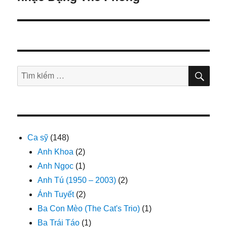
viết
TÌM
Tìm
KIẾ
kiếm:
Ca sỹ
(148)
Anh Khoa
(2)
Anh Ngọc
(1)
Anh Tú (1950 – 2003)
(2)
Ánh Tuyết
(2)
Ba Con Mèo (The Cat's Trio)
(1)
Ba Trái Táo
(1)