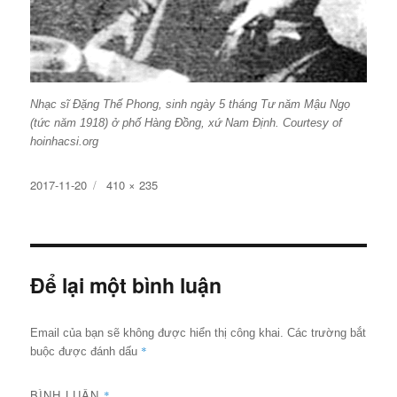
Nhạc sĩ Đặng Thế Phong, sinh ngày 5 tháng Tư năm Mậu Ngọ
(tức năm 1918) ở phố Hàng Đồng, xứ Nam Định. Courtesy of
hoinhacsi.org
Đăng
Kích
2017-11-20
410 × 235
ngày
cỡ
đầy
đủ
Để lại một bình luận
Email của bạn sẽ không được hiển thị công khai.
Các trường bắt
*
buộc được đánh dấu
BÌNH LUẬN
*