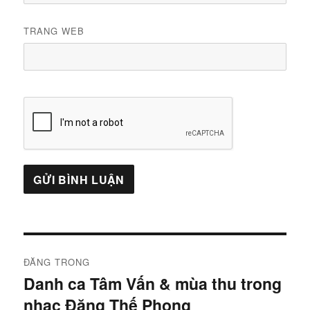
TRANG WEB
Điều
ĐĂNG TRONG
hướng
Danh ca Tâm Vấn & mùa thu trong
nhạc Đặng Thế Phong
bài