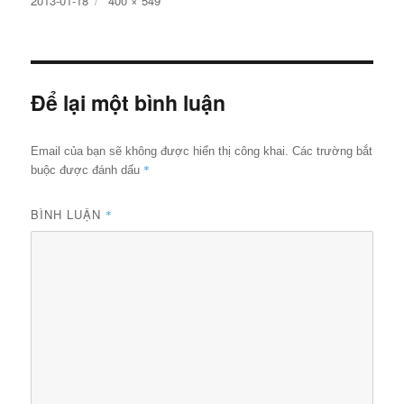
2013-01-18
400 × 549
ngày
cỡ
đầy
đủ
Để lại một bình luận
Email của bạn sẽ không được hiển thị công khai.
Các trường bắt
*
buộc được đánh dấu
BÌNH LUẬN
*