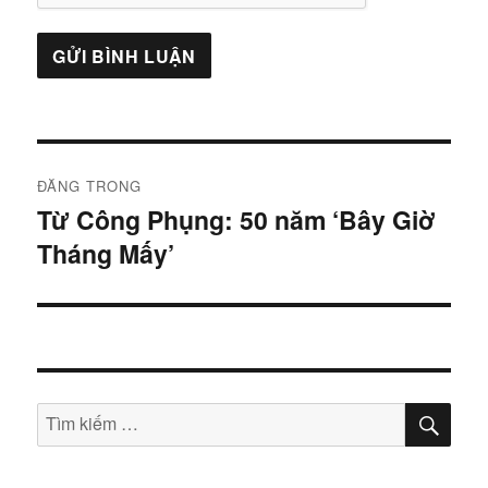
Điều
ĐĂNG TRONG
hướng
Từ Công Phụng: 50 năm ‘Bây Giờ
Tháng Mấy’
bài
viết
TÌM
Tìm
KIẾ
kiếm: