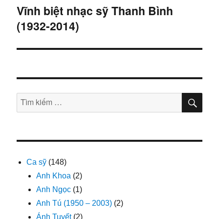
hướng
Vĩnh biệt nhạc sỹ Thanh Bình
(1932-2014)
bài
viết
TÌM
Tìm
KIẾ
kiếm:
Ca sỹ
(148)
Anh Khoa
(2)
Anh Ngọc
(1)
Anh Tú (1950 – 2003)
(2)
Ánh Tuyết
(2)