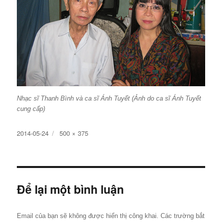
Nhạc sĩ Thanh Bình và ca sĩ Ánh Tuyết (Ảnh do ca sĩ Ánh Tuyết
cung cấp)
Đăng
Kích
2014-05-24
500 × 375
ngày
cỡ
đầy
đủ
Để lại một bình luận
Email của bạn sẽ không được hiển thị công khai.
Các trường bắt