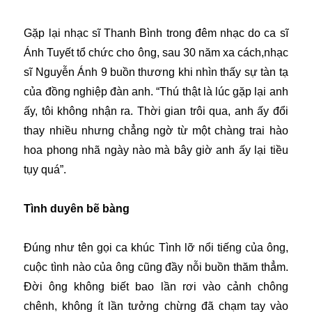
Gặp lại nhạc sĩ Thanh Bình trong đêm nhạc do ca sĩ
Ánh Tuyết tổ chức cho ông, sau 30 năm xa cách,nhạc
sĩ Nguyễn Ánh 9 buồn thương khi nhìn thấy sự tàn tạ
của đồng nghiệp đàn anh. “Thú thật là lúc gặp lại anh
ấy, tôi không nhận ra. Thời gian trôi qua, anh ấy đổi
thay nhiều nhưng chẳng ngờ từ một chàng trai hào
hoa phong nhã ngày nào mà bây giờ anh ấy lại tiều
tụy quá”.
Tình duyên bẽ bàng
Đúng như tên gọi ca khúc Tình lỡ nổi tiếng của ông,
cuộc tình nào của ông cũng đầy nỗi buồn thăm thẳm.
Đời ông không biết bao lần rơi vào cảnh chông
chênh, không ít lần tưởng chừng đã chạm tay vào