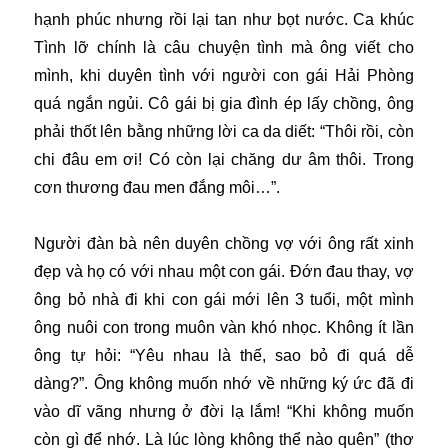
hạnh phúc nhưng rồi lại tan như bọt nước. Ca khúc
Tình lỡ chính là câu chuyện tình mà ông viết cho
mình, khi duyên tình với người con gái Hải Phòng
quá ngắn ngủi. Cô gái bị gia đình ép lấy chồng, ông
phải thốt lên bằng những lời ca da diết: “Thôi rồi, còn
chi đâu em ơi! Có còn lại chăng dư âm thôi. Trong
cơn thương đau men đắng môi…”.
Người đàn bà nên duyên chồng vợ với ông rất xinh
đẹp và họ có với nhau một con gái. Đớn đau thay, vợ
ông bỏ nhà đi khi con gái mới lên 3 tuổi, một mình
ông nuôi con trong muôn vàn khó nhọc. Không ít lần
ông tự hỏi: “Yêu nhau là thế, sao bỏ đi quá dễ
dàng?”. Ông không muốn nhớ về những ký ức đã đi
vào dĩ vãng nhưng ở đời lạ lắm! “Khi không muốn
còn gì để nhớ. Là lúc lòng không thể nào quên” (thơ