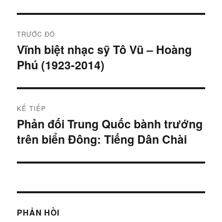
Điều
TRƯỚC ĐÓ
hướng
Vĩnh biệt nhạc sỹ Tô Vũ – Hoàng
Bài
Phú (1923-2014)
trước:
bài
viết
KẾ TIẾP
Phản đối Trung Quốc bành trướng
Bài
trên biển Đông: Tiếng Dân Chài
tiếp:
PHẢN HỒI