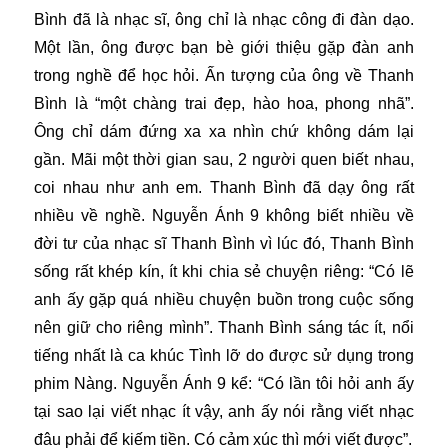
Bình đã là nhạc sĩ, ông chỉ là nhạc công đi đàn dạo.
Một lần, ông được bạn bè giới thiệu gặp đàn anh
trong nghề để học hỏi. Ấn tượng của ông về Thanh
Bình là “một chàng trai đẹp, hào hoa, phong nhã”.
Ông chỉ dám đứng xa xa nhìn chứ không dám lại
gần. Mãi một thời gian sau, 2 người quen biết nhau,
coi nhau như anh em. Thanh Bình đã dạy ông rất
nhiều về nghề. Nguyễn Ánh 9 không biết nhiều về
đời tư của nhạc sĩ Thanh Bình vì lúc đó, Thanh Bình
sống rất khép kín, ít khi chia sẻ chuyện riêng: “Có lẽ
anh ấy gặp quá nhiều chuyện buồn trong cuộc sống
nên giữ cho riêng mình”. Thanh Bình sáng tác ít, nổi
tiếng nhất là ca khúc Tình lỡ do được sử dụng trong
phim Nàng. Nguyễn Ánh 9 kể: “Có lần tôi hỏi anh ấy
tại sao lại viết nhạc ít vậy, anh ấy nói rằng viết nhạc
đâu phải để kiếm tiền. Có cảm xúc thì mới viết được”.