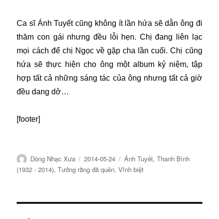
Ca sĩ Ánh Tuyết cũng không ít lần hứa sẽ dẫn ông đi
thăm con gái nhưng đều lỗi hẹn. Chị đang liên lạc
mọi cách để chị Ngọc về gặp cha lần cuối. Chị cũng
hứa sẽ thực hiện cho ông một album kỷ niệm, tập
hợp tất cả những sáng tác của ông nhưng tất cả giờ
đều dang dở…
[footer]
Tác
Đăng
Chuyên
Dòng Nhạc Xưa
2014-05-24
Ánh Tuyết
,
Thanh Bình
giả
ngày
mục
(1932 - 2014)
,
Tưởng rằng đã quên
,
Vĩnh biệt