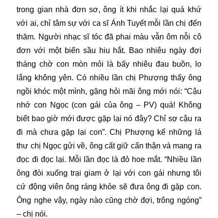
trong gian nhà đơn sơ, ông ít khi nhắc lại quá khứ
với ai, chỉ tâm sự với ca sĩ Ánh Tuyết mỗi lần chị đến
thăm. Người nhạc sĩ tóc đã phai màu vẫn ôm nỗi cô
đơn với một biển sầu hiu hắt. Bao nhiêu ngày đợi
tháng chờ con mòn mỏi là bấy nhiêu đau buồn, lo
lắng không yên. Có nhiều lần chị Phượng thấy ông
ngồi khóc một mình, gặng hỏi mãi ông mới nói: “Cậu
nhớ con Ngọc (con gái của ông – PV) quá! Không
biết bao giờ mới được gặp lại nó đây? Chỉ sợ cậu ra
đi mà chưa gặp lại con”. Chị Phượng kể những lá
thư chị Ngọc gửi về, ông cất giữ cẩn thận và mang ra
đọc đi đọc lại. Mỗi lần đọc là đỏ hoe mắt. “Nhiều lần
ông đòi xuống trại giam ở lại với con gái nhưng tôi
cứ động viên ông ráng khỏe sẽ đưa ông đi gặp con.
Ông nghe vậy, ngày nào cũng chờ đợi, trông ngóng”
– chị nói.