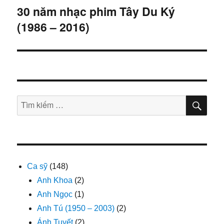
hướng
30 năm nhạc phim Tây Du Ký
(1986 – 2016)
bài
viết
TÌM
Tìm
KIẾ
kiếm:
Ca sỹ
(148)
Anh Khoa
(2)
Anh Ngọc
(1)
Anh Tú (1950 – 2003)
(2)
Ánh Tuyết
(2)