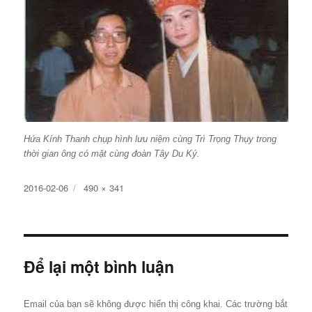
Hứa Kính Thanh chụp hình lưu niệm cùng Trì Trọng Thụy trong
thời gian ông có mặt cùng đoàn Tây Du Ký.
Đăng
Kích
2016-02-06
490 × 341
ngày
cỡ
đầy
đủ
Để lại một bình luận
Email của bạn sẽ không được hiển thị công khai.
Các trường bắt