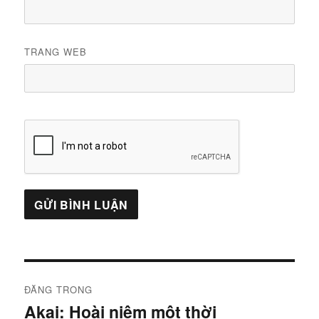
TRANG WEB
Điều
ĐĂNG TRONG
hướng
Akai: Hoài niệm một thời