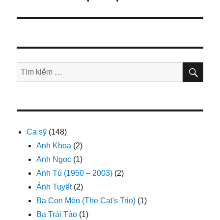
bài
viết
TÌM
Tìm
KIẾ
kiếm:
Ca sỹ
(148)
Anh Khoa
(2)
Anh Ngọc
(1)
Anh Tú (1950 – 2003)
(2)
Ánh Tuyết
(2)
Ba Con Mèo (The Cat's Trio)
(1)
Ba Trái Táo
(1)