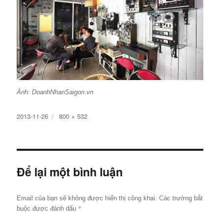
Ảnh: DoanhNhanSaigon.vn
Đăng
Kích
2013-11-26
800 × 532
ngày
cỡ
đầy
đủ
Để lại một bình luận
Email của bạn sẽ không được hiển thị công khai.
Các trường bắt
*
buộc được đánh dấu