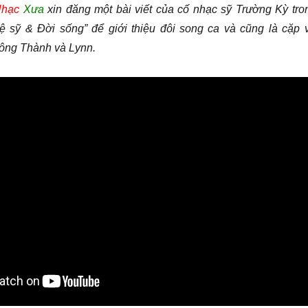
hạc
Xưa
xin đăng một bài viết của cố nhạc sỹ Trường Kỳ tro
 sỹ & Đời sống” để giới thiệu đôi song ca và cũng là cặp 
Công Thành và Lynn.