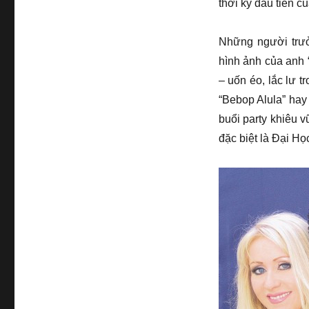
thời kỳ đầu tiên c
Những người trưở
hình ảnh của anh
– uốn éo, lắc lư
“Bebop Alula” hay 
buổi party khiêu v
đặc biệt là Đại H