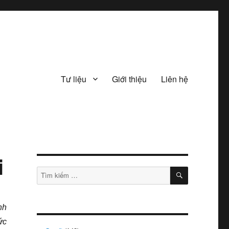
Tư liệu
Giới thiệu
Liên hệ
i
TÌM
Tìm
KIẾM
kiếm:
nh
ức