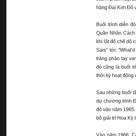
hàng Đại Kim Đô 
Buổi trình diễn 
Quân Nhân Cách 
khi lật đổ chế dộ
Sais” tức “What’
tràng pháo tay va
đó cũng là buổi t
thời kỳ hoạt động 
Sau những buổi t
dự chương trình Đ
đó vào năm 1965. 
bộ giải trí Hoa Kỳ 
Vào năm 1966, Cô