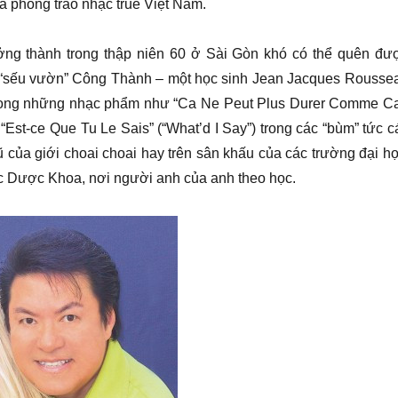
ủa phong trào nhạc true Việt Nam.
ng thành trong thập niên 60 ở Sài Gòn khó có thể quên đư
 “sếu vườn” Công Thành – một học sinh Jean Jacques Rousse
 trong những nhạc phẩm như “Ca Ne Peut Plus Durer Comme Ca
“Est-ce Que Tu Le Sais” (“What’d I Say”) trong các “bùm” tức c
ũ của giới choai choai hay trên sân khấu của các trường đại họ
ọc Dược Khoa, nơi người anh của anh theo học.