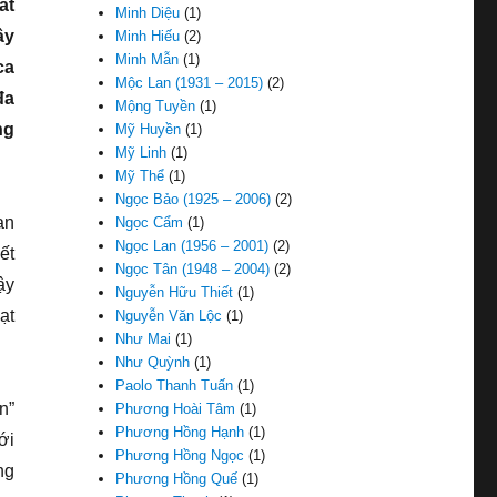
ất
Minh Diệu
(1)
ây
Minh Hiếu
(2)
Minh Mẫn
(1)
ca
Mộc Lan (1931 – 2015)
(2)
đa
Mộng Tuyền
(1)
ng
Mỹ Huyền
(1)
Mỹ Linh
(1)
Mỹ Thể
(1)
Ngọc Bảo (1925 – 2006)
(2)
an
Ngọc Cẩm
(1)
Ngọc Lan (1956 – 2001)
(2)
ết
Ngọc Tân (1948 – 2004)
(2)
ậy
Nguyễn Hữu Thiết
(1)
ạt
Nguyễn Văn Lộc
(1)
Như Mai
(1)
Như Quỳnh
(1)
Paolo Thanh Tuấn
(1)
n”
Phương Hoài Tâm
(1)
Phương Hồng Hạnh
(1)
ới
Phương Hồng Ngọc
(1)
ng
Phương Hồng Quế
(1)