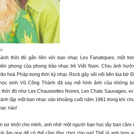
yn
ành thời đó gắn liền với ban nhạc Les Fanatiques, một tro
iên phong của phong trào nhạc trẻ Việt Nam. Chịu ảnh hưở
ăn hoá Pháp trong thời kỳ nhạc Rock gây sôi nổi bên kia bờ Đ
học sinh Vũ Công Thành đã say mê hình ảnh của những b
i thời đó như Les Chaussettes Noires, Les Chats Sauvages, v
thành lập một ban nhạc vào khoảng cuối năm 1961 trong khi ch
nhạc nào!
n sơ khởi cho mình, anh nhờ một người bạn học tây ban cầm 
vài âm giai để có thể cầm đàn chơi cho oai! Thế là anh hợp v