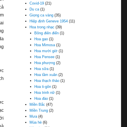
Covid-19
(21)
cả
Du ca
(1)
em
Giọng ca vàng
(35)
Hiệp định Geneve 1954
(11)
ai
Hoa trong nhạc
(39)
ng
Bông điên điển
(1)
da
Hoa gạo
(1)
Hoa Mimosa
(1)
ng
Hoa mười giờ
(1)
Hoa Pensee
(1)
Hoa phượng
(2)
Hoa sữa
(1)
ợc
Hoa tầm xuân
(2)
ch
Hoa thạch thảo
(1)
Hoa ti-gôn
(1)
Hoa trinh nữ
(1)
Hoa đào
(1)
ợc
Miền Bắc
(47)
ạc
Miền Trung
(2)
Mưa
(4)
ới
Mùa hè
(6)
hà