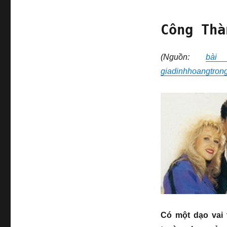
Công Thà
(Nguồn:
bài
giadinhhoangtron
Có một dạo vai t