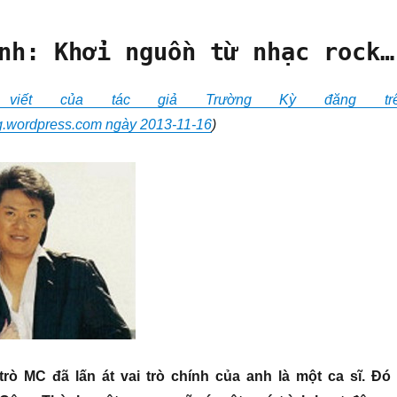
nh: Khởi nguồn từ nhạc rock…
 viết của tác giả Trường Kỳ đăng tr
g.wordpress.com ngày 2013-11-16
)
rò MC đã lấn át vai trò chính của anh là một ca sĩ. Đó 