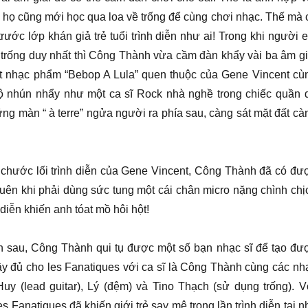
họ cũng mới học qua loa về trống để cùng chơi nhạc. Thế mà 
rước lớp khán giả trẻ tuổi trình diễn như ai! Trong khi người 
i trống duy nhất thì Công Thành vừa cầm đàn khẩy vài ba âm gi
t nhạc phẩm “Bebop A Lula” quen thuộc của Gene Vincent cù
ộ nhún nhẩy như một ca sĩ Rock nhà nghề trong chiếc quần 
ững màn “ à terre” ngửa người ra phía sau, càng sát mặt đất cà
 chước lối trình diễn của Gene Vincent, Công Thành đã có đư
uên khi phải dùng sức tung một cái chân micro nặng chình chị
 diễn khiến anh tóat mồ hôi hột!
n sau, Công Thành qui tụ được một số bạn nhạc sĩ để tạo đư
y đủ cho les Fanatiques với ca sĩ là Công Thành cùng các nh
Huy (lead guitar), Lý (đệm) và Tino Thạch (sử dụng trống). V
s Fanatiques đã khiến giới trẻ say mê trong lần trình diễn tại n