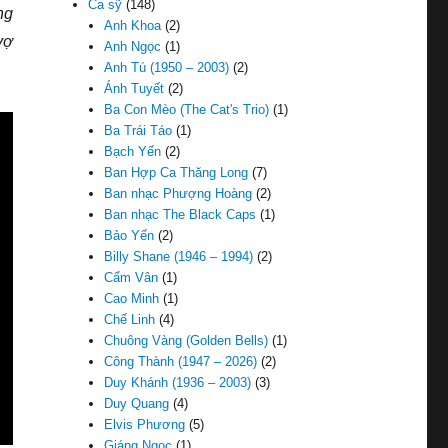
Ca sỹ
(148)
ng
Anh Khoa
(2)
vợ
Anh Ngọc
(1)
Anh Tú (1950 – 2003)
(2)
Ánh Tuyết
(2)
Ba Con Mèo (The Cat's Trio)
(1)
Ba Trái Táo
(1)
Bạch Yến
(2)
Ban Hợp Ca Thăng Long
(7)
Ban nhạc Phượng Hoàng
(2)
Ban nhạc The Black Caps
(1)
Bảo Yến
(2)
Billy Shane (1946 – 1994)
(2)
Cẩm Vân
(1)
Cao Minh
(1)
Chế Linh
(4)
Chuông Vàng (Golden Bells)
(1)
Công Thành (1947 – 2026)
(2)
Duy Khánh (1936 – 2003)
(3)
Duy Quang
(4)
Elvis Phương
(5)
Giáng Ngọc
(1)