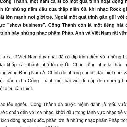
Công Thành, một nam ca sĩ có một quá trình hoạt động r
uồn từ những năm đầu của thập niên 60, khi nhạc Rock g
t lớn mạnh nơi giới trẻ. Ngoài một quá trình gần gũi với 
vực “show business”, Công Thành còn là một tiếng hát 
 trình bày những nhạc phẩm Pháp, Anh và Việt Nam rất vữ
 là ca sĩ Việt Nam duy nhất đã có dịp trình diễn với những b
tại khắp các thành phố lớn ở Úc Châu cũng như tại hầu h
ong vùng Đông Nam Á. Chính do những chi tiết đặc biệt như v
việc dành cho Công Thành một bài viết đề cập đến những ho
t điều cần thiết.
cao lêu nghêu, Công Thành đã được mệnh danh là “sếu vườ
ước chân đến với ca nhạc, khởi đầu trong lãnh vực nhạc trẻ v
kích động ngoại quốc, phần lớn là những nhạc phẩm Pháp tro