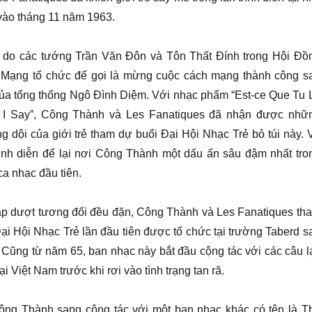
vào tháng 11 năm 1963.
đó do các tướng Trần Văn Đôn và Tôn Thất Đính trong Hội Đồ
Mạng tổ chức để gọi là mừng cuộc cách mạng thành công s
 của tổng thống Ngô Đình Diệm. Với nhạc phẩm “Est-ce Que Tu 
d I Say”, Công Thành và Les Fanatiques đã nhận được nhữ
ng dội của giới trẻ tham dự buổi Đại Hội Nhạc Trẻ bỏ túi này. 
rình diễn để lại nơi Công Thành một dấu ấn sâu đậm nhất tro
ca nhạc đầu tiên.
ập dượt tương đối đều đặn, Công Thành và Les Fanatiques th
ại Hội Nhạc Trẻ lần đầu tiên được tổ chức tại trường Taberd s
Cũng từ năm 65, ban nhạc này bắt đầu cộng tác với các câu l
tại Việt Nam trước khi rơi vào tình trạng tan rã.
ng Thành sang cộng tác với một ban nhạc khác có tên là T