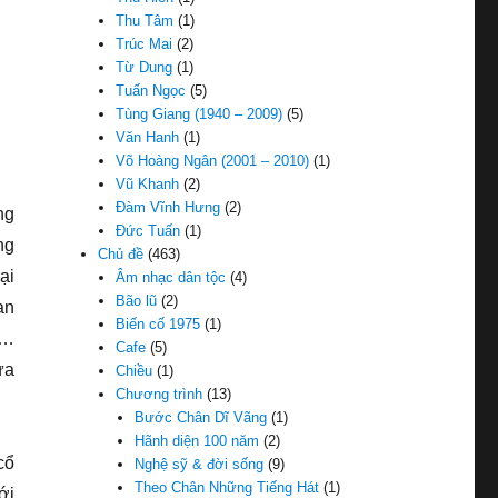
Thu Tâm
(1)
Trúc Mai
(2)
Từ Dung
(1)
Tuấn Ngọc
(5)
Tùng Giang (1940 – 2009)
(5)
Văn Hanh
(1)
Võ Hoàng Ngân (2001 – 2010)
(1)
Vũ Khanh
(2)
Đàm Vĩnh Hưng
(2)
ng
Đức Tuấn
(1)
ng
Chủ đề
(463)
ại
Âm nhạc dân tộc
(4)
Bão lũ
(2)
an
Biến cố 1975
(1)
v…
Cafe
(5)
ưa
Chiều
(1)
Chương trình
(13)
Bước Chân Dĩ Vãng
(1)
Hãnh diện 100 năm
(2)
cổ
Nghệ sỹ & đời sống
(9)
Theo Chân Những Tiếng Hát
(1)
ới