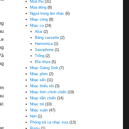
Mùa thu
(31)
Mùa đông
(8)
Ngựa trong âm nhạc
(6)
Nhạc công
(8)
ng
Nhạc cụ
(24)
au
Akai
(2)
Băng cassette
(2)
Le
Harmonica
(1)
ng
Saxophone
(1)
Và
Trống
(2)
Đĩa nhựa
(5)
ng
Nhạc Giáng Sinh
(7)
Nhạc phim
(2)
Nhạc sến
(11)
Nhạc thiếu nhi
(3)
am
Nhạc thời chinh chiến
(19)
au
Nhạc tiền chiến
(14)
ạc
Nhạc trẻ
(10)
Nhạc xuân
(47)
Nón
(1)
Phòng trà ca nhạc xưa
(13)
he
Rượu
(1)