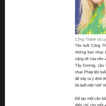
Công Thành và L
Tên tuổi Công Th
những ban nhạc t
nặng nề của nền v
Tây Dương, cậu 
nhạc Pháp tên tuổ
để nẩy ra ý định 
hề biết một “nốt” 
Để tạo một căn bả
điển chỉ cho một 