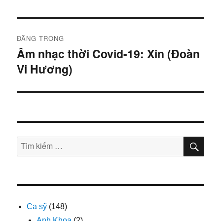
Điều
ĐĂNG TRONG
hướng
Âm nhạc thời Covid-19: Xin (Đoàn
Vi Hương)
bài
viết
TÌM
Tìm
KIẾ
kiếm:
Ca sỹ
(148)
Anh Khoa
(2)