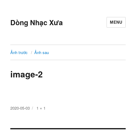
Dòng Nhạc Xưa
MENU
Ảnh trước
Ảnh sau
image-2
Đăng
Kích
2020-05-03
1 × 1
ngày
cỡ
đầy
đủ