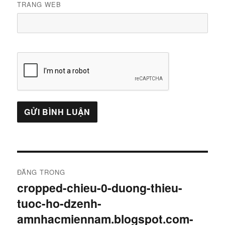
TRANG WEB
Điều
ĐĂNG TRONG
hướng
cropped-chieu-0-duong-thieu-
tuoc-ho-dzenh-
bài
amnhacmiennam.blogspot.com-