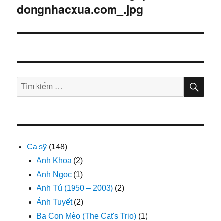
viết
dongnhacxua.com_.jpg
TÌM
Tìm
KIẾ
kiếm:
Ca sỹ
(148)
Anh Khoa
(2)
Anh Ngọc
(1)
Anh Tú (1950 – 2003)
(2)
Ánh Tuyết
(2)
Ba Con Mèo (The Cat's Trio)
(1)