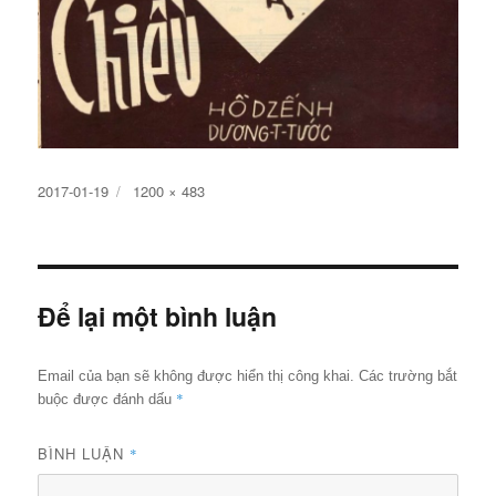
Đăng
Kích
2017-01-19
1200 × 483
ngày
cỡ
đầy
đủ
Để lại một bình luận
Email của bạn sẽ không được hiển thị công khai.
Các trường bắt
*
buộc được đánh dấu
BÌNH LUẬN
*