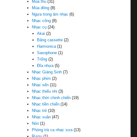
Mùa thu
(31)
Mùa đông
(8)
Ngựa trong âm nhạc
(6)
Nhạc công
(8)
Nhạc cụ
(24)
Akai
(2)
Băng cassette
(2)
Harmonica
(1)
Saxophone
(1)
Trống
(2)
Đĩa nhựa
(5)
Nhạc Giáng Sinh
(7)
Nhạc phim
(2)
Nhạc sến
(11)
Nhạc thiếu nhi
(3)
Nhạc thời chinh chiến
(19)
Nhạc tiền chiến
(14)
Nhạc trẻ
(10)
Nhạc xuân
(47)
Nón
(1)
Phòng trà ca nhạc xưa
(13)
Rượu
(1)