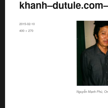
khanh–dutule.com
Đăng
2015-02-10
ngày
Kích
400 × 270
cỡ
đầy
đủ
Nguyễn Mạnh Phú, Orc