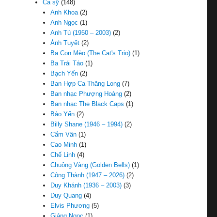
Ca sỹ
(148)
Anh Khoa
(2)
Anh Ngọc
(1)
Anh Tú (1950 – 2003)
(2)
Ánh Tuyết
(2)
Ba Con Mèo (The Cat's Trio)
(1)
Ba Trái Táo
(1)
Bạch Yến
(2)
Ban Hợp Ca Thăng Long
(7)
Ban nhạc Phượng Hoàng
(2)
Ban nhạc The Black Caps
(1)
Bảo Yến
(2)
Billy Shane (1946 – 1994)
(2)
Cẩm Vân
(1)
Cao Minh
(1)
Chế Linh
(4)
Chuông Vàng (Golden Bells)
(1)
Công Thành (1947 – 2026)
(2)
Duy Khánh (1936 – 2003)
(3)
Duy Quang
(4)
Elvis Phương
(5)
Giáng Ngọc
(1)