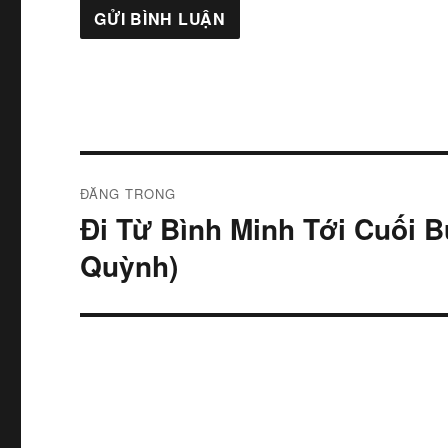
Điều
ĐĂNG TRONG
hướng
Đi Từ Bình Minh Tới Cuối 
bài
Quỳnh)
viết