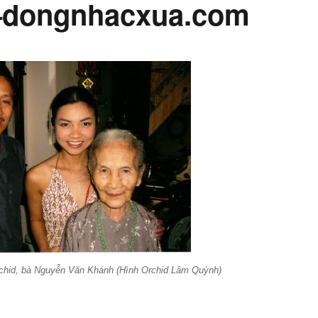
–dongnhacxua.com
hid, bà Nguyễn Văn Khánh (Hình Orchid Lâm Quỳnh)