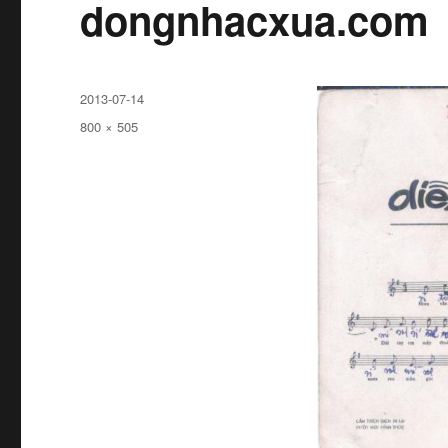
dongnhacxua.com
Đăng
2013-07-14
ngày
Kích
800 × 505
cỡ
đầy
đủ