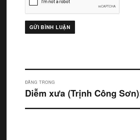
Điều
ĐĂNG TRONG
hướng
Diễm xưa (Trịnh Công Sơn
bài
viết