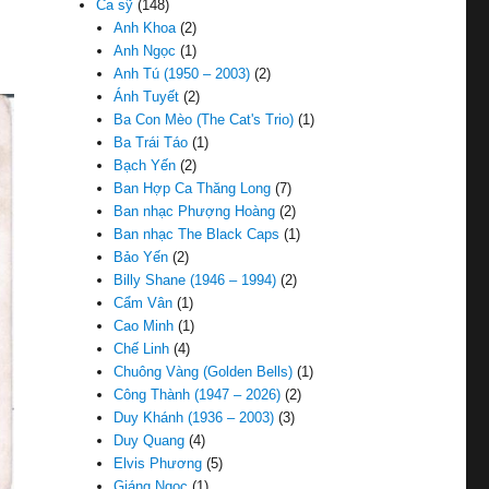
Ca sỹ
(148)
Anh Khoa
(2)
Anh Ngọc
(1)
Anh Tú (1950 – 2003)
(2)
Ánh Tuyết
(2)
Ba Con Mèo (The Cat's Trio)
(1)
Ba Trái Táo
(1)
Bạch Yến
(2)
Ban Hợp Ca Thăng Long
(7)
Ban nhạc Phượng Hoàng
(2)
Ban nhạc The Black Caps
(1)
Bảo Yến
(2)
Billy Shane (1946 – 1994)
(2)
Cẩm Vân
(1)
Cao Minh
(1)
Chế Linh
(4)
Chuông Vàng (Golden Bells)
(1)
Công Thành (1947 – 2026)
(2)
Duy Khánh (1936 – 2003)
(3)
Duy Quang
(4)
Elvis Phương
(5)
Giáng Ngọc
(1)