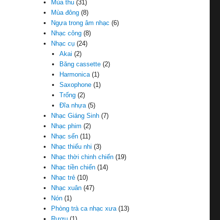
Mùa thu
(31)
Mùa đông
(8)
Ngựa trong âm nhạc
(6)
Nhạc công
(8)
Nhạc cụ
(24)
Akai
(2)
Băng cassette
(2)
Harmonica
(1)
Saxophone
(1)
Trống
(2)
Đĩa nhựa
(5)
Nhạc Giáng Sinh
(7)
Nhạc phim
(2)
Nhạc sến
(11)
Nhạc thiếu nhi
(3)
Nhạc thời chinh chiến
(19)
Nhạc tiền chiến
(14)
Nhạc trẻ
(10)
Nhạc xuân
(47)
Nón
(1)
Phòng trà ca nhạc xưa
(13)
Rượu
(1)