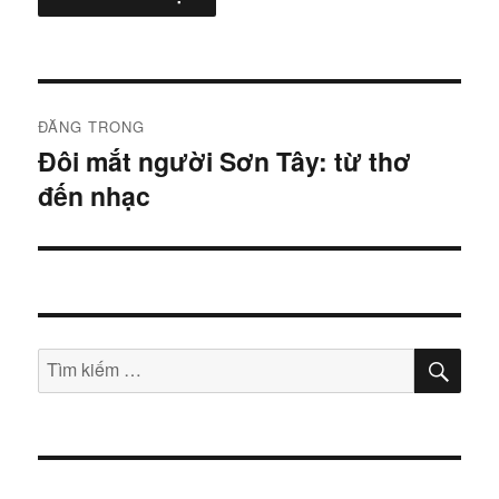
Điều
ĐĂNG TRONG
hướng
Đôi mắt người Sơn Tây: từ thơ
đến nhạc
bài
viết
TÌM
Tìm
KIẾ
kiếm: