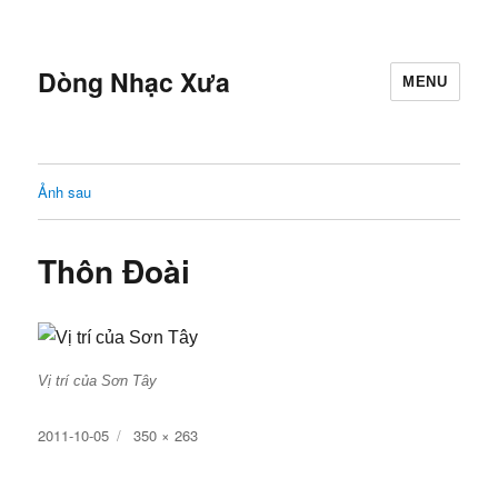
Dòng Nhạc Xưa
MENU
Ảnh sau
Thôn Đoài
Vị trí của Sơn Tây
Đăng
Kích
2011-10-05
350 × 263
ngày
cỡ
đầy