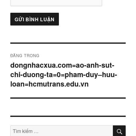
Điều
ĐĂNG TRONG
hướng
dongnhacxua.com=ao-anh-sut-
chi-duong-ta=0=pham-duy–huu-
bài
loan=hcmutrans.edu.vn
viết
TÌM
Tìm
KIẾ