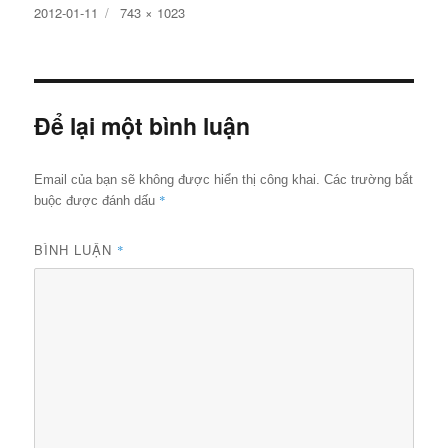
Đăng
Kích
2012-01-11
743 × 1023
ngày
cỡ
đầy
đủ
Để lại một bình luận
Email của bạn sẽ không được hiển thị công khai.
Các trường bắt
*
buộc được đánh dấu
BÌNH LUẬN
*