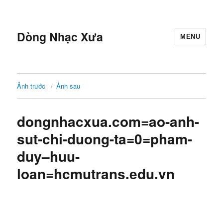
Dòng Nhạc Xưa
MENU
Ảnh trước
Ảnh sau
dongnhacxua.com=ao-anh-
sut-chi-duong-ta=0=pham-
duy–huu-
loan=hcmutrans.edu.vn