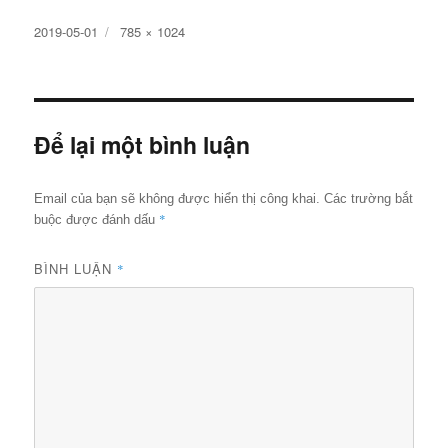
Đăng
Kích
2019-05-01
785 × 1024
ngày
cỡ
đầy
đủ
Để lại một bình luận
Email của bạn sẽ không được hiển thị công khai.
Các trường bắt
*
buộc được đánh dấu
BÌNH LUẬN
*