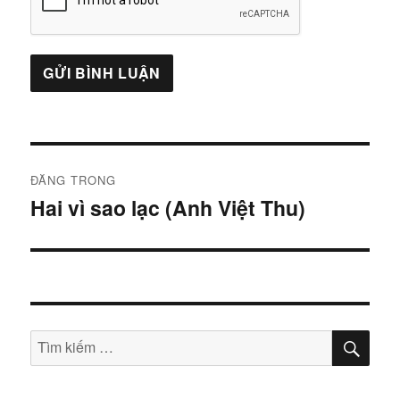
Điều
ĐĂNG TRONG
hướng
Hai vì sao lạc (Anh Việt Thu)
bài
viết
TÌM
Tìm
KIẾ
kiếm: