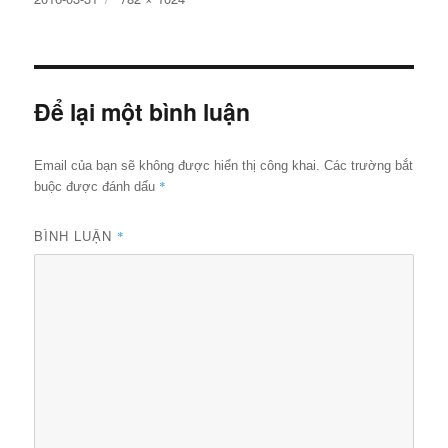
ngày
cỡ
đầy
đủ
Để lại một bình luận
Email của bạn sẽ không được hiển thị công khai.
Các trường bắt
*
buộc được đánh dấu
BÌNH LUẬN
*