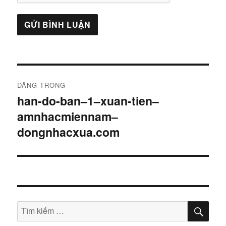
Điều
ĐĂNG TRONG
hướng
han-do-ban–1–xuan-tien–
amnhacmiennam–
bài
dongnhacxua.com
viết
TÌM
Tìm
KIẾ
kiếm: