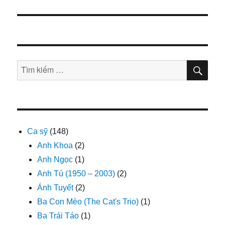
viết
TÌM
Tìm
KIẾ
kiếm:
Ca sỹ
(148)
Anh Khoa
(2)
Anh Ngọc
(1)
Anh Tú (1950 – 2003)
(2)
Ánh Tuyết
(2)
Ba Con Mèo (The Cat's Trio)
(1)
Ba Trái Táo
(1)