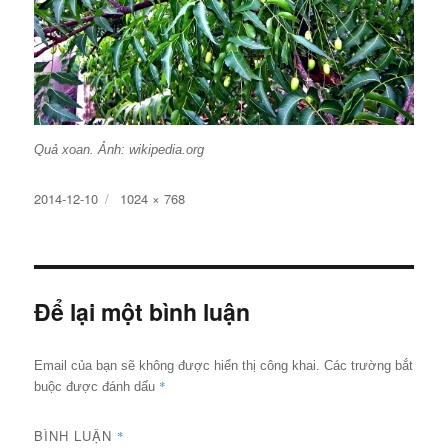
Quả xoan. Ảnh: wikipedia.org
Đăng
Kích
2014-12-10
1024 × 768
ngày
cỡ
đầy
đủ
Để lại một bình luận
Email của bạn sẽ không được hiển thị công khai.
Các trường bắt
*
buộc được đánh dấu
BÌNH LUẬN
*