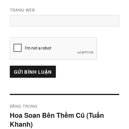
TRANG WEB
Điều
ĐĂNG TRONG
hướng
Hoa Soan Bên Thềm Cũ (Tuấn
Khanh)
bài