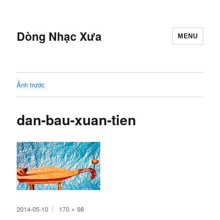
Dòng Nhạc Xưa
MENU
Ảnh trước
dan-bau-xuan-tien
Đăng
Kích
2014-05-10
170 × 98
ngày
cỡ