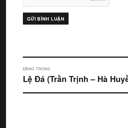
Điều
ĐĂNG TRONG
hướng
Lệ Đá (Trần Trịnh – Hà Huy
bài
viết