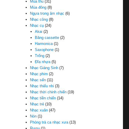
Mùa thu
(31)
Mùa đông
(8)
Ngựa trong âm nhạc
(6)
Nhạc công
(8)
Nhạc cụ
(24)
Akai
(2)
Băng cassette
(2)
Harmonica
(1)
Saxophone
(1)
Trống
(2)
Đĩa nhựa
(5)
Nhạc Giáng Sinh
(7)
Nhạc phim
(2)
Nhạc sến
(11)
Nhạc thiếu nhi
(3)
Nhạc thời chinh chiến
(19)
Nhạc tiền chiến
(14)
Nhạc trẻ
(10)
Nhạc xuân
(47)
Nón
(1)
Phòng trà ca nhạc xưa
(13)
Rượu
(1)