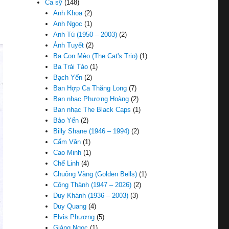
Ca sỹ
(148)
Anh Khoa
(2)
Anh Ngọc
(1)
Anh Tú (1950 – 2003)
(2)
Ánh Tuyết
(2)
Ba Con Mèo (The Cat's Trio)
(1)
Ba Trái Táo
(1)
Bạch Yến
(2)
Ban Hợp Ca Thăng Long
(7)
Ban nhạc Phượng Hoàng
(2)
Ban nhạc The Black Caps
(1)
Bảo Yến
(2)
Billy Shane (1946 – 1994)
(2)
Cẩm Vân
(1)
Cao Minh
(1)
Chế Linh
(4)
Chuông Vàng (Golden Bells)
(1)
Công Thành (1947 – 2026)
(2)
Duy Khánh (1936 – 2003)
(3)
Duy Quang
(4)
Elvis Phương
(5)
Giáng Ngọc
(1)