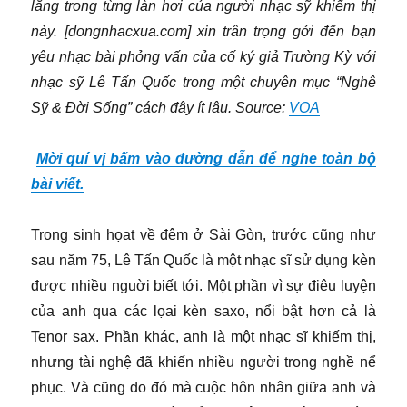
lắng trong từng làn hơi của người nhạc sỹ khiếm thị
này. [dongnhacxua.com] xin trân trọng gởi đến bạn
yêu nhạc bài phỏng vấn của cố ký giả Trường Kỳ với
nhạc sỹ Lê Tấn Quốc trong một chuyên mục “Nghê
Sỹ & Đời Sống” cách đây ít lâu. Source:
VOA
Mời quí vị bấm vào đường dẫn để nghe toàn bộ
bài viết.
Trong sinh họat về đêm ở Sài Gòn, trước cũng như
sau năm 75, Lê Tấn Quốc là một nhạc sĩ sử dụng kèn
được nhiều nguời biết tới. Một phần vì sự điêu luyện
của anh qua các lọai kèn saxo, nổi bật hơn cả là
Tenor sax. Phần khác, anh là một nhạc sĩ khiếm thị,
nhưng tài nghệ đã khiến nhiều người trong nghề nể
phục. Và cũng do đó mà cuộc hôn nhân giữa anh và