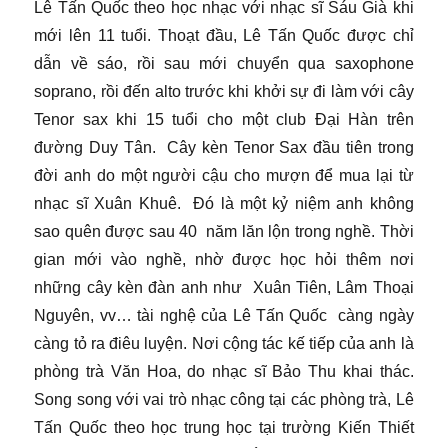
Lê Tấn Quốc theo học nhạc với nhạc sĩ Sáu Già khi
mới lên 11 tuổi. Thoạt đầu, Lê Tấn Quốc được chỉ
dẫn về sáo, rồi sau mới chuyển qua saxophone
soprano, rồi đến alto trước khi khởi sự đi làm với cây
Tenor sax khi 15 tuổi cho một club Đại Hàn trên
đường Duy Tân. Cây kèn Tenor Sax đầu tiên trong
đời anh do một người cậu cho mượn để mua lại từ
nhạc sĩ Xuân Khuê. Đó là một kỷ niệm anh không
sao quên được sau 40 năm lăn lộn trong nghề. Thời
gian mới vào nghề, nhờ được học hỏi thêm nơi
những cây kèn đàn anh như Xuân Tiên, Lâm Thoại
Nguyên, vv… tài nghệ của Lê Tấn Quốc càng ngày
càng tỏ ra điêu luyện. Nơi cộng tác kế tiếp của anh là
phòng trà Văn Hoa, do nhạc sĩ Bảo Thu khai thác.
Song song với vai trò nhạc công tại các phòng trà, Lê
Tấn Quốc theo học trung học tại trường Kiến Thiết