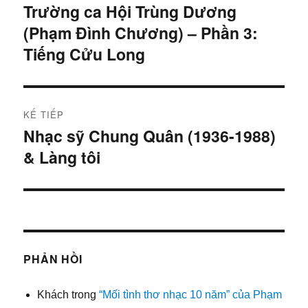
hướng
Trường ca Hội Trùng Dương
Bài
(Phạm Đình Chương) – Phần 3:
trước:
bài
Tiếng Cửu Long
viết
KẾ TIẾP
Nhạc sỹ Chung Quân (1936-1988)
Bài
& Làng tôi
tiếp:
PHẢN HỒI
Khách
trong
“Mối tình thơ nhạc 10 năm” của Phạm