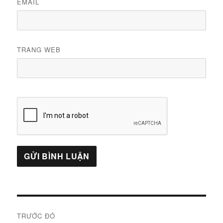
EMAIL
TRANG WEB
Điều
TRƯỚC ĐÓ