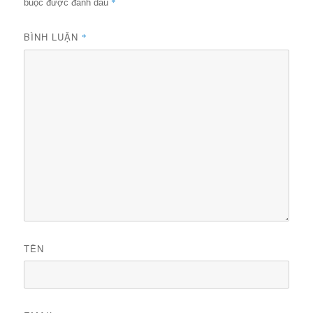
*
buộc được đánh dấu
BÌNH LUẬN
*
TÊN