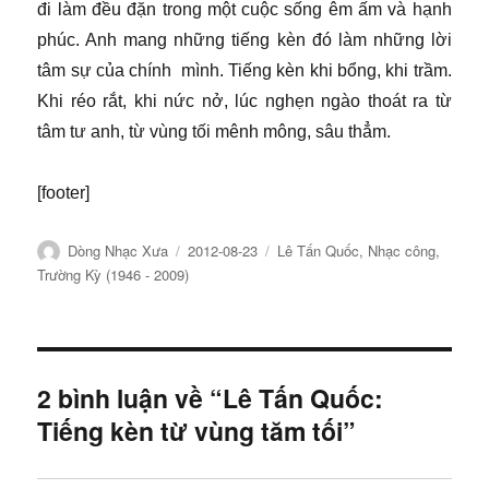
đi làm đều đặn trong một cuộc sống êm ấm và hạnh
phúc. Anh mang những tiếng kèn đó làm những lời
tâm sự của chính mình. Tiếng kèn khi bổng, khi trầm.
Khi réo rắt, khi nức nở, lúc nghẹn ngào thoát ra từ
tâm tư anh, từ vùng tối mênh mông, sâu thẳm.
[footer]
Tác
Đăng
Chuyên
Dòng Nhạc Xưa
2012-08-23
Lê Tấn Quốc
,
Nhạc công
,
giả
ngày
mục
Trường Kỳ (1946 - 2009)
2 bình luận về “Lê Tấn Quốc:
Tiếng kèn từ vùng tăm tối”