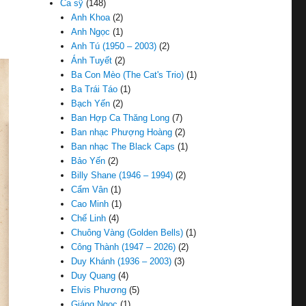
Ca sỹ
(148)
Anh Khoa
(2)
Anh Ngọc
(1)
Anh Tú (1950 – 2003)
(2)
Ánh Tuyết
(2)
Ba Con Mèo (The Cat's Trio)
(1)
Ba Trái Táo
(1)
Bạch Yến
(2)
Ban Hợp Ca Thăng Long
(7)
Ban nhạc Phượng Hoàng
(2)
Ban nhạc The Black Caps
(1)
Bảo Yến
(2)
Billy Shane (1946 – 1994)
(2)
Cẩm Vân
(1)
Cao Minh
(1)
Chế Linh
(4)
Chuông Vàng (Golden Bells)
(1)
Công Thành (1947 – 2026)
(2)
Duy Khánh (1936 – 2003)
(3)
Duy Quang
(4)
Elvis Phương
(5)
Giáng Ngọc
(1)