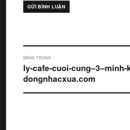
Điều
ĐĂNG TRONG
hướng
ly-cafe-cuoi-cung–3–minh
bài
dongnhacxua.com
viết