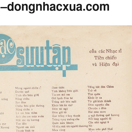
m–dongnhacxua.com