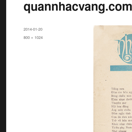
quannhacvang.co
Đăng
2014-01-20
ngày
Kích
800 × 1024
cỡ
đầy
đủ