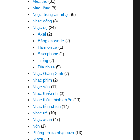
Mùa thu
(31)
Mùa đông
(8)
Ngựa trong âm nhạc
(6)
Nhạc công
(8)
Nhạc cụ
(24)
Akai
(2)
Băng cassette
(2)
Harmonica
(1)
Saxophone
(1)
Trống
(2)
Đĩa nhựa
(5)
Nhạc Giáng Sinh
(7)
Nhạc phim
(2)
Nhạc sến
(11)
Nhạc thiếu nhi
(3)
Nhạc thời chinh chiến
(19)
Nhạc tiền chiến
(14)
Nhạc trẻ
(10)
Nhạc xuân
(47)
Nón
(1)
Phòng trà ca nhạc xưa
(13)
Rượu
(1)