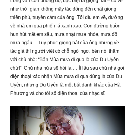
trông vẫn còn phong độ, đặc biệt là giọng hát – có vẻ
như thời gian không mấy tác động đến chất giọng
thiên phú, truyền cảm của ông: Tôi dìu em về, đường
về nhà em qua phiến lá xanh xao. Con đường buồn
hun hút mắt em sâu, mưa nhạt mưa nhòa, mưa đổ
mưa ngâu… Tuy phục giọng hát của ông nhưng về
tác giả thì người viết có chỗ ngờ ngợ, bèn nói thầm
với chủ nhà: “Bản Mùa mưa đi qua là của Du Uyên
chứ!”. Chủ nhà hứa sẽ hỏi lại… Ít lâu sau chủ nhà gọi
điện thoại xác nhận Mùa mưa đi qua đúng là của Du
Uyên, nhưng Du Uyên là một bút danh khác của Hà
Phương và cho tôi số điện thoại của nhạc sĩ.