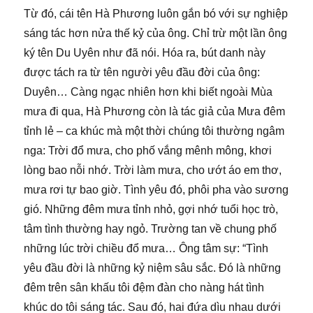
Từ đó, cái tên Hà Phương luôn gắn bó với sự nghiệp
sáng tác hơn nửa thế kỷ của ông. Chỉ trừ một lần ông
ký tên Du Uyên như đã nói. Hóa ra, bút danh này
được tách ra từ tên người yêu đầu đời của ông:
Duyên… Càng ngạc nhiên hơn khi biết ngoài Mùa
mưa đi qua, Hà Phương còn là tác giả của Mưa đêm
tỉnh lẻ – ca khúc mà một thời chúng tôi thường ngâm
nga: Trời đổ mưa, cho phố vắng mênh mông, khơi
lòng bao nỗi nhớ. Trời làm mưa, cho ướt áo em thơ,
mưa rơi tự bao giờ. Tình yêu đó, phôi pha vào sương
gió. Những đêm mưa tỉnh nhỏ, gợi nhớ tuổi học trò,
tâm tình thường hay ngỏ. Trường tan về chung phố
những lúc trời chiều đổ mưa… Ông tâm sự: “Tình
yêu đầu đời là những kỷ niệm sâu sắc. Đó là những
đêm trên sân khấu tôi đệm đàn cho nàng hát tình
khúc do tôi sáng tác. Sau đó, hai đứa dìu nhau dưới