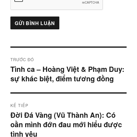
Điều
TRƯỚC ĐÓ
hướng
Tình ca – Hoàng Việt & Phạm Duy:
Bài
sự khác biệt, điểm tương đồng
trước:
bài
viết
KẾ TIẾP
Đời Đá Vàng (Vũ Thành An): Có
Bài
oằn mình đớn đau mới hiểu được
tiếp:
tình yêu