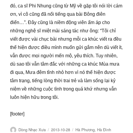
đó, ca sĩ Phi Nhung cũng từ Mỹ về gặp tôi nói lời cám
ơn, vì cô cũng đã nổi tiếng qua bài Bông điên
điển…”. Đây cũng là niềm động viên ấm áp cho
những nghệ sĩ miệt mài sáng tác như ông: “Tôi chỉ
viết được vài chục bài nhưng mỗi ca khúc viết ra đều
thể hiện được điều mình muốn gửi gắm nên dù viết ít,
vẫn được mọi người mến mộ, yêu thích. Tuy nhiên,
dù sao tôi vẫn tâm đắc với những ca khúc Mùa mưa
đi qua, Mưa đêm tỉnh nhỏ hơn vì nó thể hiện được
tâm trạng, tiếng lòng thời trai trẻ và làm sống lại kỷ
niệm về những cuộc tình trong quá khứ nhưng vẫn
luôn hiện hữu trong tôi.
[footer]
Tác
Đăng
Chuyên
Dòng Nhạc Xưa
2013-10-28
Hà Phương
,
Hà Đình