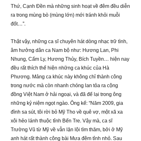
Thứ, Cạnh Đền mà những sinh hoạt về đêm đều diễn
ra trong mùng bò (mùng lớn) mới tránh khỏi muỗi
đốt…”.
Thật vậy, những ca sĩ chuyên hát dòng nhạc trữ tình,
âm hưởng dân ca Nam bộ như: Hương Lan, Phi
Nhung, Cẩm Ly, Hương Thủy, Bích Tuyền… hiện nay
đều rất thích thể hiện những ca khúc của Hà
Phương. Mảng ca khúc này không chỉ thành công
trong nước mà còn nhanh chóng lan tỏa ra cộng
đồng Việt Nam ở hải ngoại, và đã để lại trong ông
những kỷ niệm ngọt ngào. Ông kể: “Năm 2009, gia
đình sa sút, tôi rời bỏ Mỹ Tho về quê vợ, một xã xa
xôi hẻo lánh thuộc tỉnh Bến Tre. Vậy mà, ca sĩ
Trường Vũ từ Mỹ về vẫn lặn lội tìm thăm, bởi ở Mỹ
anh hát rất thành công bài Mưa đêm tỉnh nhỏ. Sau