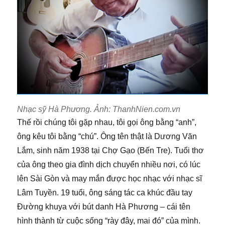
Nhạc sỹ Hà Phương. Ảnh: ThanhNien.com.vn
Thế rồi chúng tôi gặp nhau, tôi gọi ông bằng “anh”,
ông kêu tôi bằng “chú”. Ông tên thật là Dương Văn
Lắm, sinh năm 1938 tại Chợ Gạo (Bến Tre). Tuổi thơ
của ông theo gia đình dịch chuyển nhiều nơi, có lúc
lên Sài Gòn và may mắn được học nhạc với nhạc sĩ
Lâm Tuyền. 19 tuổi, ông sáng tác ca khúc đầu tay
Đường khuya với bút danh Hà Phương – cái tên
hình thành từ cuộc sống “rày đây, mai đó” của mình.