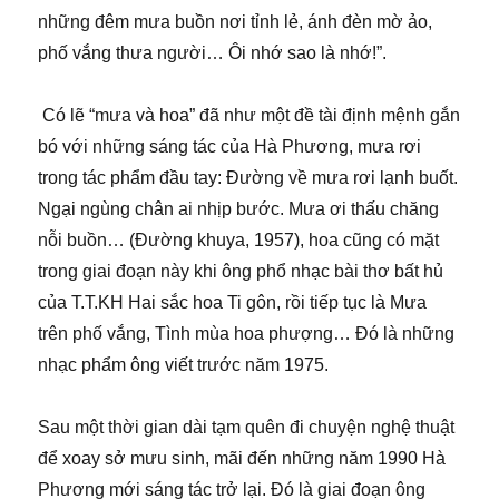
những đêm mưa buồn nơi tỉnh lẻ, ánh đèn mờ ảo,
phố vắng thưa người… Ôi nhớ sao là nhớ!”.
Có lẽ “mưa và hoa” đã như một đề tài định mệnh gắn
bó với những sáng tác của Hà Phương, mưa rơi
trong tác phẩm đầu tay: Đường về mưa rơi lạnh buốt.
Ngại ngùng chân ai nhịp bước. Mưa ơi thấu chăng
nỗi buồn… (Đường khuya, 1957), hoa cũng có mặt
trong giai đoạn này khi ông phổ nhạc bài thơ bất hủ
của T.T.KH Hai sắc hoa Ti gôn, rồi tiếp tục là Mưa
trên phố vắng, Tình mùa hoa phượng… Đó là những
nhạc phẩm ông viết trước năm 1975.
Sau một thời gian dài tạm quên đi chuyện nghệ thuật
để xoay sở mưu sinh, mãi đến những năm 1990 Hà
Phương mới sáng tác trở lại. Đó là giai đoạn ông