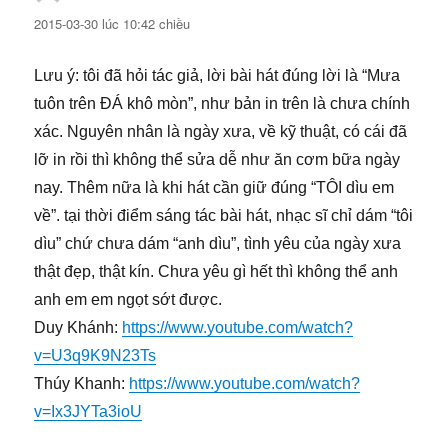
2015-03-30 lúc 10:42 chiều
Lưu ý: tôi đã hỏi tác giả, lời bài hát đúng lời là “Mưa
tuôn trên ĐÁ khô mòn”, như bản in trên là chưa chính
xác. Nguyên nhân là ngày xưa, về kỹ thuật, có cái đã
lỡ in rồi thì không thể sửa dễ như ăn cơm bữa ngày
nay. Thêm nữa là khi hát cần giữ đúng “TÔI dìu em
về”. tại thời điểm sáng tác bài hát, nhạc sĩ chỉ dám “tôi
dìu” chứ chưa dám “anh dìu”, tình yêu của ngày xưa
thật đẹp, thật kín. Chưa yêu gì hết thì không thể anh
anh em em ngọt sớt được.
Duy Khánh:
https://www.youtube.com/watch?
v=U3q9K9N23Ts
Thúy Khanh:
https://www.youtube.com/watch?
v=Ix3JYTa3ioU