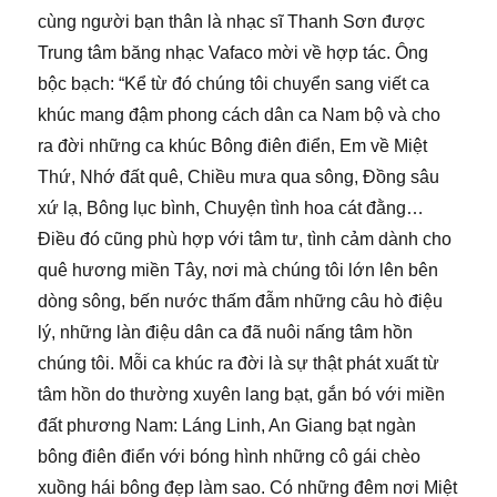
cùng người bạn thân là nhạc sĩ Thanh Sơn được
Trung tâm băng nhạc Vafaco mời về hợp tác. Ông
bộc bạch: “Kể từ đó chúng tôi chuyển sang viết ca
khúc mang đậm phong cách dân ca Nam bộ và cho
ra đời những ca khúc Bông điên điển, Em về Miệt
Thứ, Nhớ đất quê, Chiều mưa qua sông, Đồng sâu
xứ lạ, Bông lục bình, Chuyện tình hoa cát đằng…
Điều đó cũng phù hợp với tâm tư, tình cảm dành cho
quê hương miền Tây, nơi mà chúng tôi lớn lên bên
dòng sông, bến nước thấm đẫm những câu hò điệu
lý, những làn điệu dân ca đã nuôi nấng tâm hồn
chúng tôi. Mỗi ca khúc ra đời là sự thật phát xuất từ
tâm hồn do thường xuyên lang bạt, gắn bó với miền
đất phương Nam: Láng Linh, An Giang bạt ngàn
bông điên điển với bóng hình những cô gái chèo
xuồng hái bông đẹp làm sao. Có những đêm nơi Miệt