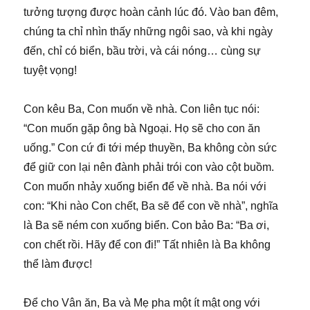
tưởng tượng được hoàn cảnh lúc đó. Vào ban đêm,
chúng ta chỉ nhìn thấy những ngôi sao, và khi ngày
đến, chỉ có biển, bầu trời, và cái nóng… cùng sự
tuyệt vọng!
Con kêu Ba, Con muốn về nhà. Con liên tục nói:
“Con muốn gặp ông bà Ngoại. Họ sẽ cho con ăn
uống.” Con cứ đi tới mép thuyền, Ba không còn sức
để giữ con lại nên đành phải trói con vào cột buồm.
Con muốn nhảy xuống biển để về nhà. Ba nói với
con: “Khi nào Con chết, Ba sẽ để con về nhà”, nghĩa
là Ba sẽ ném con xuống biển. Con bảo Ba: “Ba ơi,
con chết rồi. Hãy để con đi!” Tất nhiên là Ba không
thể làm được!
Để cho Vân ăn, Ba và Mẹ pha một ít mật ong với