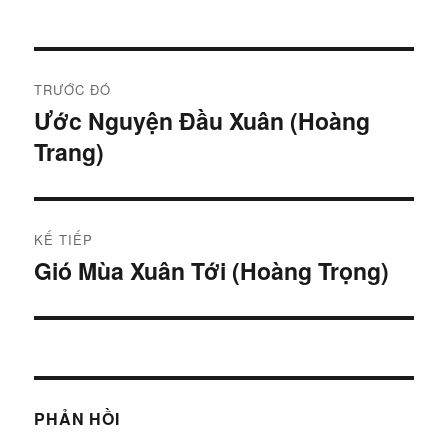
Điều
TRƯỚC ĐÓ
hướng
Ước Nguyện Đầu Xuân (Hoàng
Bài
Trang)
trước:
bài
viết
KẾ TIẾP
Gió Mùa Xuân Tới (Hoàng Trọng)
Bài
tiếp:
PHẢN HỒI