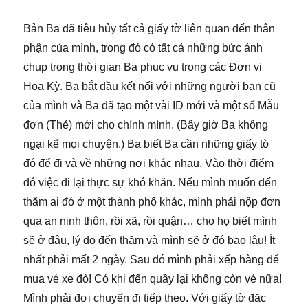
Bản Ba đã tiêu hủy tất cả giấy tờ liên quan đến thân
phận của mình, trong đó có tất cả những bức ảnh
chụp trong thời gian Ba phục vụ trong các Đơn vị
Hoa Kỳ. Ba bắt đầu kết nối với những người bạn cũ
của mình và Ba đã tạo một vài ID mới và một số Mẫu
đơn (Thẻ) mới cho chính mình. (Bây giờ Ba không
ngại kể mọi chuyện.) Ba biết Ba cần những giấy tờ
đó để đi và về những nơi khác nhau. Vào thời điểm
đó việc đi lại thực sự khó khăn. Nếu mình muốn đến
thăm ai đó ở một thành phố khác, mình phải nộp đơn
qua an ninh thôn, rồi xã, rồi quận… cho họ biết mình
sẽ ở đâu, lý do đến thăm và mình sẽ ở đó bao lâu! Ít
nhất phải mất 2 ngày. Sau đó mình phải xếp hàng để
mua vé xe đò! Có khi đến quầy lại không còn vé nữa!
Mình phải đợi chuyến đi tiếp theo. Với giấy tờ đặc