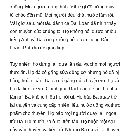
xuống. Mọi người dùng bất cứ thứ gì để hứng mưa,
từ chảo đến mũ. Mọi người đều khát nước lắm rồi.
Vài giờ sau, một tàu đánh cá Đài Loan đã nhìn thấy
con thuyền của chúng ta. Họ không nói được nhiều
tiếng Anh và Ba cũng không nói được tiếng Đài
Loan. Rất khó để giao tiếp.
Tuy nhiên, họ dừng lại, đưa lên tàu và cho mọi người
thức ăn. Họ đã cố gắng sửa động cơ nhưng nó đã bị
hỏng hoàn toàn. Ba đã cố gắng nói chuyện với họ và
họ đã liên hệ với Chính phủ Đài Loan để hỏi họ phải
làm gì. Ba không hiểu họ nói gì. Họ bảo Ba quay trở
lại thuyền và cung cấp nhiên liệu, nước uống và thực
phẩm cho thuyền. Họ bảo mọi người quay lại, ngoại
trừ Ba. Họ muốn Ba ở lại trên tàu. Họ buộc một sợi
dây vào thuyền và kéo nó. Nhưng Ba đã về lại thuyền