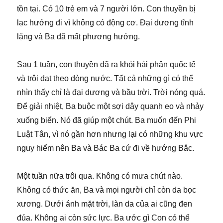
tồn tại. Có 10 trẻ em và 7 người lớn. Con thuyền bị
lạc hướng đi vì không có động cơ. Đại dương tĩnh
lặng và Ba đã mất phương hướng.
Sau 1 tuần, con thuyền đã ra khỏi hải phận quốc tế
và trôi dạt theo dòng nước. Tất cả những gì có thể
nhìn thấy chỉ là đại dương và bầu trời. Trời nóng quá.
Để giải nhiệt, Ba buộc một sợi dây quanh eo và nhảy
xuống biển. Nó đã giúp một chút. Ba muốn đến Phi
Luật Tân, vì nó gần hơn nhưng lại có những khu vực
nguy hiểm nên Ba và Bác Ba cứ đi về hướng Bắc.
Một tuần nữa trôi qua. Không có mưa chút nào.
Không có thức ăn, Ba và mọi người chỉ còn da bọc
xương. Dưới ánh mặt trời, làn da của ai cũng đen
đúa. Không ai còn sức lực. Ba ước gì Con có thể