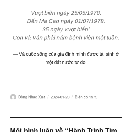
Vượt biên ngày 25/05/1978.
Đến Ma Cao ngày 01/07/1978.
35 ngày vượt biển!
Con và Vân phải nằm bệnh viện một tuần.
Và cuộc sống của gia đình mình được tái sinh ở
một đất nước tự do!
Tác
Đăng
Chuyên
Dòng Nhạc Xưa
2024-01-23
Biến cố 1975
giả
ngày
mục
Một bình luận về “Hành Trình Tìm