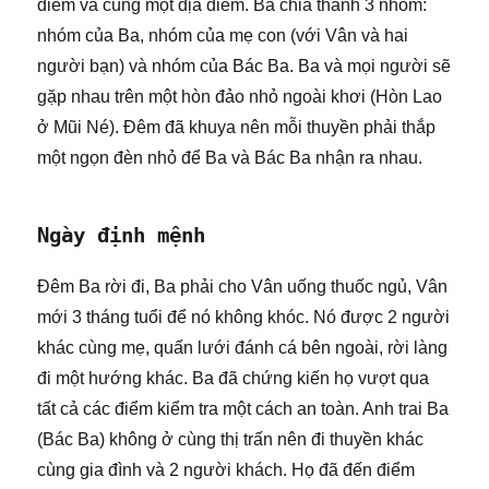
điểm và cùng một địa điểm. Ba chia thành 3 nhóm:
nhóm của Ba, nhóm của mẹ con (với Vân và hai
người bạn) và nhóm của Bác Ba. Ba và mọi người sẽ
gặp nhau trên một hòn đảo nhỏ ngoài khơi (Hòn Lao
ở Mũi Né). Đêm đã khuya nên mỗi thuyền phải thắp
một ngọn đèn nhỏ để Ba và Bác Ba nhận ra nhau.
Ngày định mệnh
Đêm Ba rời đi, Ba phải cho Vân uống thuốc ngủ, Vân
mới 3 tháng tuổi để nó không khóc. Nó được 2 người
khác cùng mẹ, quấn lưới đánh cá bên ngoài, rời làng
đi một hướng khác. Ba đã chứng kiến họ vượt qua
tất cả các điểm kiểm tra một cách an toàn. Anh trai Ba
(Bác Ba) không ở cùng thị trấn nên đi thuyền khác
cùng gia đình và 2 người khách. Họ đã đến điểm