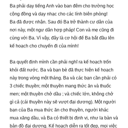
Ba phải dạy tiếng Anh vào ban đêm cho trường học
cộng đồng và dạy nhạc cho các lính biên phòng!
Ba đã được nhận. Sau đó Ba trở thành cư dân của
nơi này, một ngư dân hợp pháp! Con và mẹ cũng đi
cùng với Ba. Vì vậy, đây là cơ hội để Ba bắt đầu lên
kế hoạch cho chuyến đi của mình!
Ba quyết định mình cần phải nghĩ ra kế hoạch trốn
khỏi đất nước. Ba và bạn bè đã thực hiện kế hoạch
này trong vòng một tháng. Ba và các bạn cần phải có
3 chiếc thuyền; một thuyền mang thức ăn và thuốc
men; một thuyền chở dầu ; và chiếc lớn, không chở
gì cả (cái thuyền này sẽ vượt đại dương). Một người
bạn của Ba mua thức ăn cho thuyền, người khác
mua xăng dầu, và Ba có thiết bị định vị, như la bàn và
bản đồ đại dương. Kế hoạch diễn ra tốt đẹp, mọi việc