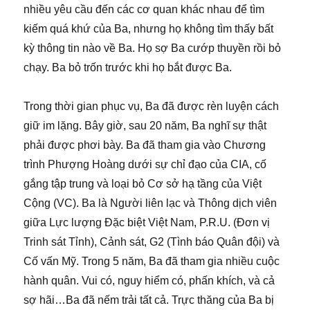
nhiều yêu cầu đến các cơ quan khác nhau để tìm
kiếm quá khứ của Ba, nhưng họ không tìm thấy bất
kỳ thông tin nào về Ba. Họ sợ Ba cướp thuyền rồi bỏ
chạy. Ba bỏ trốn trước khi họ bắt được Ba.
Trong thời gian phục vụ, Ba đã được rèn luyện cách
giữ im lặng. Bây giờ, sau 20 năm, Ba nghĩ sự thật
phải được phơi bày. Ba đã tham gia vào Chương
trình Phượng Hoàng dưới sự chỉ đạo của CIA, cố
gắng tập trung và loại bỏ Cơ sở hạ tầng của Việt
Cộng (VC). Ba là Người liên lạc và Thông dịch viên
giữa Lực lượng Đặc biệt Việt Nam, P.R.U. (Đơn vị
Trinh sát Tỉnh), Cảnh sát, G2 (Tình báo Quân đội) và
Cố vấn Mỹ. Trong 5 năm, Ba đã tham gia nhiều cuộc
hành quân. Vui có, nguy hiểm có, phấn khích, và cả
sợ hãi…Ba đã nếm trải tất cả. Trực thăng của Ba bị