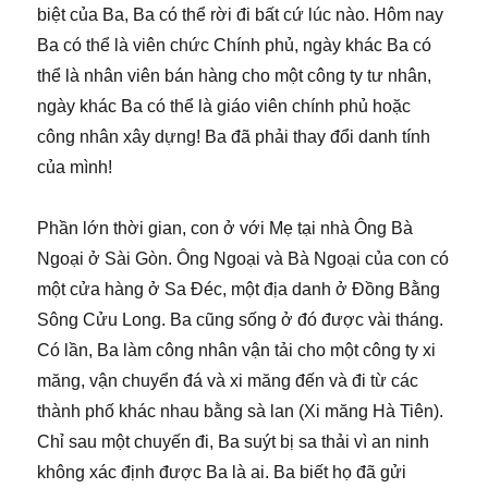
biệt của Ba, Ba có thể rời đi bất cứ lúc nào. Hôm nay
Ba có thể là viên chức Chính phủ, ngày khác Ba có
thể là nhân viên bán hàng cho một công ty tư nhân,
ngày khác Ba có thể là giáo viên chính phủ hoặc
công nhân xây dựng! Ba đã phải thay đổi danh tính
của mình!
Phần lớn thời gian, con ở với Mẹ tại nhà Ông Bà
Ngoại ở Sài Gòn. Ông Ngoại và Bà Ngoại của con có
một cửa hàng ở Sa Đéc, một địa danh ở Đồng Bằng
Sông Cửu Long. Ba cũng sống ở đó được vài tháng.
Có lần, Ba làm công nhân vận tải cho một công ty xi
măng, vận chuyển đá và xi măng đến và đi từ các
thành phố khác nhau bằng sà lan (Xi măng Hà Tiên).
Chỉ sau một chuyến đi, Ba suýt bị sa thải vì an ninh
không xác định được Ba là ai. Ba biết họ đã gửi