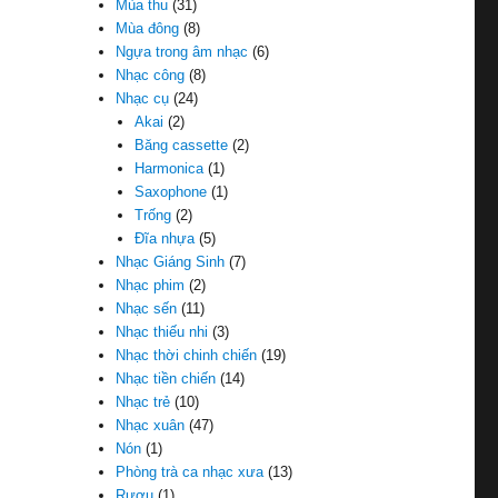
Mùa thu
(31)
Mùa đông
(8)
Ngựa trong âm nhạc
(6)
Nhạc công
(8)
Nhạc cụ
(24)
Akai
(2)
Băng cassette
(2)
Harmonica
(1)
Saxophone
(1)
Trống
(2)
Đĩa nhựa
(5)
Nhạc Giáng Sinh
(7)
Nhạc phim
(2)
Nhạc sến
(11)
Nhạc thiếu nhi
(3)
Nhạc thời chinh chiến
(19)
Nhạc tiền chiến
(14)
Nhạc trẻ
(10)
Nhạc xuân
(47)
Nón
(1)
Phòng trà ca nhạc xưa
(13)
Rượu
(1)