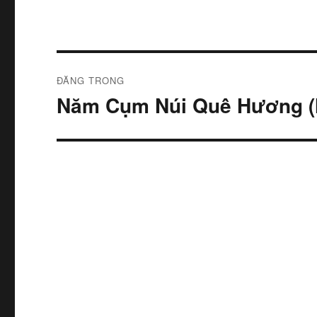
Điều
ĐĂNG TRONG
hướng
Năm Cụm Núi Quê Hương (M
bài
viết