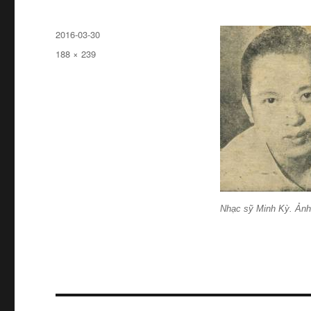
Đăng
2016-03-30
ngày
Kích
188 × 239
cỡ
đầy
đủ
Nhạc sỹ Minh Kỳ. Ảnh: