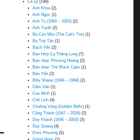
Ca sỹ
(148)
Anh Khoa
(2)
Anh Ngọc
(1)
Anh Tú (1950 – 2003)
(2)
Ánh Tuyết
(2)
Ba Con Mèo (The Cat's Trio)
(1)
Ba Trái Táo
(1)
Bạch Yến
(2)
Ban Hợp Ca Thăng Long
(7)
Ban nhạc Phượng Hoàng
(2)
Ban nhạc The Black Caps
(1)
Bảo Yến
(2)
Billy Shane (1946 – 1994)
(2)
Cẩm Vân
(1)
Cao Minh
(1)
Chế Linh
(4)
Chuông Vàng (Golden Bells)
(1)
Công Thành (1947 – 2026)
(2)
Duy Khánh (1936 – 2003)
(3)
Duy Quang
(4)
Elvis Phương
(5)
Giáng Ngọc
(1)