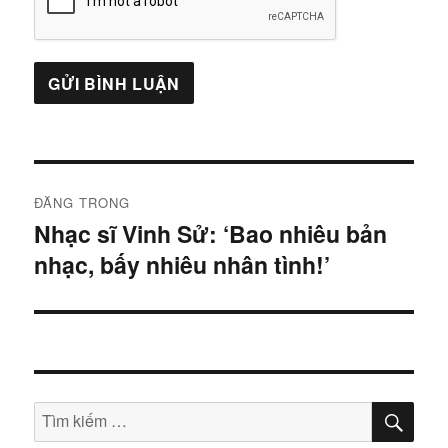
Điều
ĐĂNG TRONG
hướng
Nhạc sĩ Vinh Sử: ‘Bao nhiêu bản
nhạc, bấy nhiêu nhân tình!’
bài
viết
TÌM
Tìm
KIẾ
kiếm: