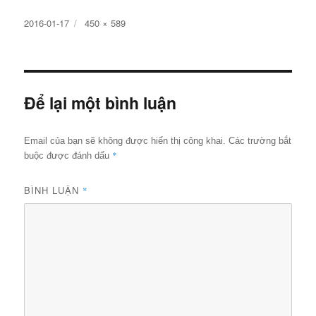
Đăng
Kích
2016-01-17
450 × 589
ngày
cỡ
đầy
đủ
Để lại một bình luận
Email của bạn sẽ không được hiển thị công khai.
Các trường bắt
*
buộc được đánh dấu
BÌNH LUẬN
*