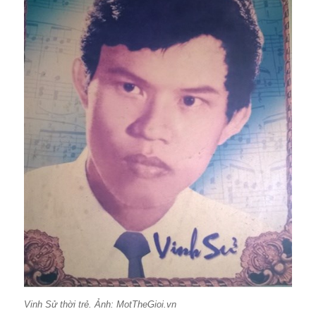
Vinh Sử thời trẻ. Ảnh: MotTheGioi.vn