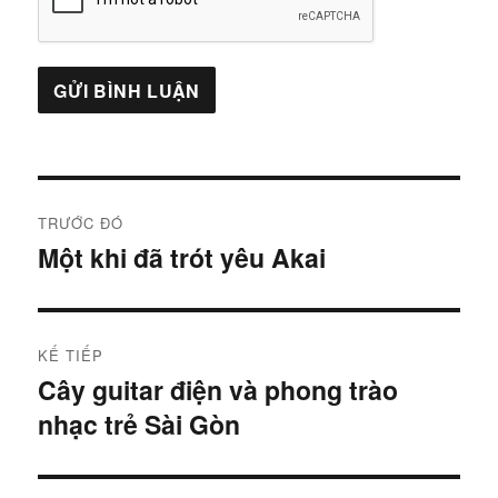
Điều
TRƯỚC ĐÓ
hướng
Một khi đã trót yêu Akai
Bài
trước:
bài
viết
KẾ TIẾP
Cây guitar điện và phong trào
Bài
nhạc trẻ Sài Gòn
tiếp: