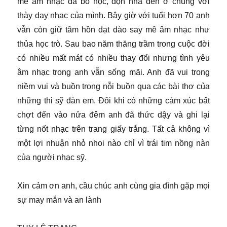
mê âm nhạc đã bỏ học, dọn nhà đến ở chung với
thày dạy nhạc của mình. Bây giờ với tuổi hơn 70 anh
vẫn còn giữ tâm hồn dạt dào say mê âm nhạc như
thủa học trò. Sau bao năm thăng trầm trong cuộc đời
có nhiều mất mát có nhiều thay đổi nhưng tình yêu
âm nhạc trong anh vẫn sống mãi. Anh đã vui trong
niềm vui và buồn trong nỗi buồn qua các bài thơ của
những thi sỹ đàn em. Đôi khi có những cảm xúc bất
chợt đến vào nửa đêm anh đã thức dậy và ghi lại
từng nốt nhạc trên trang giấy trắng. Tất cả không vì
một lợi nhuận nhỏ nhoi nào chỉ vì trái tim nồng nàn
của người nhạc sỹ.
Xin cảm ơn anh, cầu chúc anh cùng gia đình gặp mọi
sự may mắn và an lành