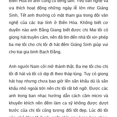
Biên Hòa thì anh cũng có tiếng tăm. Yêu văn nghệ và
ưa thích hoạt động những ngày lễ lớn như Giáng
Sinh, Tết anh thường có mặt tham gia trong đội văn
nghệ của các trại lính ở Biên Hòa. Không biết cơ
duyên nào anh Bằng Giang biết được chị Mai tôi có
giọng hát truyền cảm, nên đã tìm đến nhà tôi xin phép
ba mẹ tôi cho chị tôi đi hát đêm Giáng Sinh giúp vui
cho trại gia binh Bạch Đằng.
Anh người Nam cởi mở thành thật. Ba mẹ tôi cho chị
tôi đi hát và tôi có dịp đi theo tháp tùng. Tuy có giọng
hát hay nhưng chưa bao giờ lên sân khấu dù là sân
khấu nhỏ ngoài trời nên chị tôi rất bỡ ngỡ. Được các
anh trong ban nhạc hướng dẫn cách cầm micro và
khuyến khích nên đêm làm ca sỹ không được dượt
trước của chị tôi cũng tương đối tốt đẹp. Lúc đó tôi