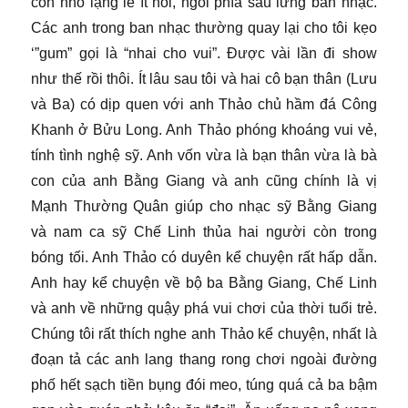
còn nhỏ lặng lẽ ít nói, ngồi phía sau lưng ban nhạc.
Các anh trong ban nhạc thường quay lại cho tôi kẹo
‘”gum” gọi là “nhai cho vui”. Được vài lần đi show
như thế rồi thôi. Ít lâu sau tôi và hai cô bạn thân (Lưu
và Ba) có dịp quen với anh Thảo chủ hầm đá Công
Khanh ở Bửu Long. Anh Thảo phóng khoáng vui vẻ,
tính tình nghệ sỹ. Anh vốn vừa là bạn thân vừa là bà
con của anh Bằng Giang và anh cũng chính là vị
Mạnh Thường Quân giúp cho nhạc sỹ Bằng Giang
và nam ca sỹ Chế Linh thủa hai người còn trong
bóng tối. Anh Thảo có duyên kể chuyện rất hấp dẫn.
Anh hay kể chuyện về bộ ba Bằng Giang, Chế Linh
và anh về những quậy phá vui chơi của thời tuổi trẻ.
Chúng tôi rất thích nghe anh Thảo kể chuyện, nhất là
đoạn tả các anh lang thang rong chơi ngoài đường
phố hết sạch tiền bụng đói meo, túng quá cả ba bậm