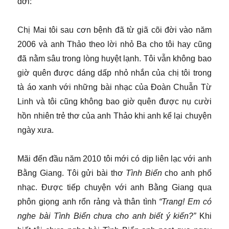
đời:
Chị Mai tôi sau cơn bệnh đã từ giã cõi đời vào năm
2006 và anh Thảo theo lời nhỏ Ba cho tôi hay cũng
đã nằm sâu trong lòng huyệt lạnh. Tôi vẫn không bao
giờ quên được dáng dấp nhỏ nhắn của chị tôi trong
tà áo xanh với những bài nhạc của Đoàn Chuẫn Từ
Linh và tôi cũng không bao giờ quên được nụ cười
hồn nhiên trẻ thơ của anh Thảo khi anh kể lại chuyện
ngày xưa.
Mãi đến đầu năm 2010 tôi mới có dịp liên lạc với anh
Bằng Giang. Tôi gửi bài thơ
Tình Biển
cho anh phổ
nhạc. Được tiếp chuyện với anh Bằng Giang qua
phôn giọng anh rổn rảng và thân tình
“Trang! Em có
nghe bài Tình Biển chưa cho anh biết ý kiến?”
Khi