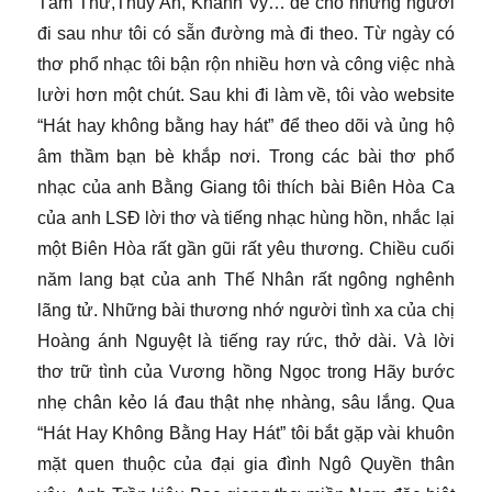
Tâm Thư,Thùy An, Khánh Vy… để cho những người
đi sau như tôi có sẵn đường mà đi theo. Từ ngày có
thơ phổ nhạc tôi bận rộn nhiều hơn và công việc nhà
lười hơn một chút. Sau khi đi làm về, tôi vào website
“Hát hay không bằng hay hát” để theo dõi và ủng hộ
âm thầm bạn bè khắp nơi. Trong các bài thơ phổ
nhạc của anh Bằng Giang tôi thích bài Biên Hòa Ca
của anh LSĐ lời thơ và tiếng nhạc hùng hồn, nhắc lại
một Biên Hòa rất gần gũi rất yêu thương. Chiều cuối
năm lang bạt của anh Thế Nhân rất ngông nghênh
lãng tử. Những bài thương nhớ người tình xa của chị
Hoàng ánh Nguyệt là tiếng ray rức, thở dài. Và lời
thơ trữ tình của Vương hồng Ngọc trong Hãy bước
nhẹ chân kẻo lá đau thật nhẹ nhàng, sâu lắng. Qua
“Hát Hay Không Bằng Hay Hát” tôi bắt gặp vài khuôn
mặt quen thuộc của đại gia đình Ngô Quyền thân