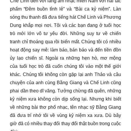
Chế Linh đến với làng âm nhạc miền Nam với hai tác
phẩm “Đêm buồn tỉnh lẻ” và “Bài ca kỷ niệm”. Làn
sóng thu thanh đã đưa tiếng hát Chế Linh và Phương
Dung khắp mọi nơi. Tôi và các bạn đang ở tuổi học
trò mới lớn vô tư yêu đời. Những suy tư về chiến
tranh chỉ thoáng qua rồi biến mất. Chúng tôi có nhiều
hoạt động say mê: làm báo, bán báo và đến tiền đồn
ủy lạo chiến sĩ. Ngoài ra những hẹn hò, mơ mộng
của tuổi học trò đã cuốn chúng tôi vào một thế giới
khác. Chúng tôi không còn gặp lại anh Thảo và câu
chuyện của anh cùng Bằng Giang và Chế Linh cũng
phai dần theo dĩ vãng. Tưởng chừng đã quên, những
kỷ niệm xưa không còn dịp sống lại. Nhưng khi biết
về những bài thơ phổ nhạc, tên nhạc sỹ Bằng Giang
đã đưa trí nhớ tôi về vùng kỷ niệm xa xưa. Dù bây
giờ đã có nhiều thay đổi thay đổi thật buồn trong cuộc