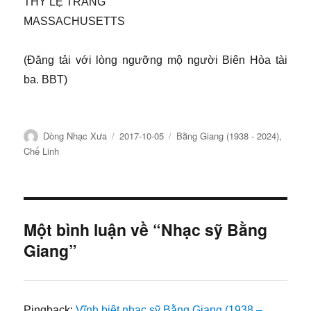
THY LỆ TRANG
MASSACHUSETTS
(Đăng tải với lòng ngưỡng mộ người Biên Hòa tài
ba. BBT)
Tác
Đăng
Chuyên
Dòng Nhạc Xưa
2017-10-05
Bằng Giang (1938 - 2024)
,
giả
ngày
mục
Chế Linh
Một bình luận về “Nhạc sỹ Bằng
Giang”
Pingback:
Vĩnh biệt nhạc sỹ Bằng Giang (1938 –