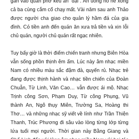
gan vào quán phở kêu ăn “đại”. Ăn uống no nê xong
cả ba cùng cắm cổ chạy mất. Vài năm sau anh Thảo
được người cha giao cho quản lý hầm đá của gia
đình. Có tiền anh đến quán ăn xưa trả tiền và xin lỗi
chủ quán, người chủ quán rất ngạc nhiên.
Tuy bấy giờ là thời điểm chiến tranh nhưng Biên Hòa
vẫn sống phồn thịnh êm ấm. Lúc này âm nhạc miền
Nam có nhiều màu sắc đậm đà, quyến rủ. Nhạc trẻ
đang đựợc thịnh hành và nhạc tiền chiến của Đoàn
Chuẫn, Từ Linh, Văn Cao… vẫn được ái mộ. Nhạc
Trịnh công Sơn, Phạm Duy, Từ công Phụng, Vũ
thành An, Ngô thụy Miên, Trường Sa, Hoàng thi
Thơ… và những nhạc sỹ viết về lính như Trần Thiện
Thanh, Trúc Phương đi sâu vào lòng từng lớp từng
lứa tuổi mọi người. Thời gian này Bằng Giang và