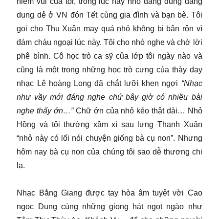
niềm vui của tôi, trong lúc này nhỏ đang dung dăng
dung dẻ ở VN đón Tết cùng gia đình và bạn bè. Tôi
gọi cho Thu Xuân may quá nhỏ không bị bận rộn vì
đám cháu ngoại lúc này. Tôi cho nhỏ nghe và chờ lời
phê bình. Cô học trò ca sỹ của lớp tôi ngày nào và
cũng là một trong những học trò cưng của thày dạy
nhạc Lê hoàng Long đã chắt lưỡi khen ngợi
“Nhạc
như vầy mới đáng nghe chứ bây giờ có nhiều bài
nghe thấy ớn…”
Chữ ớn của nhỏ kéo thật dài… Nhỏ
Hồng và tôi thường xầm xì sau lưng Thanh Xuân
“nhỏ này có lối nói chuyện giống bà cụ non”. Nhưng
hôm nay bà cụ non của chúng tôi sao dễ thương chi
lạ.
Nhạc Bằng Giang được tay hòa âm tuyệt vời Cao
ngọc Dung cùng những giọng hát ngọt ngào như