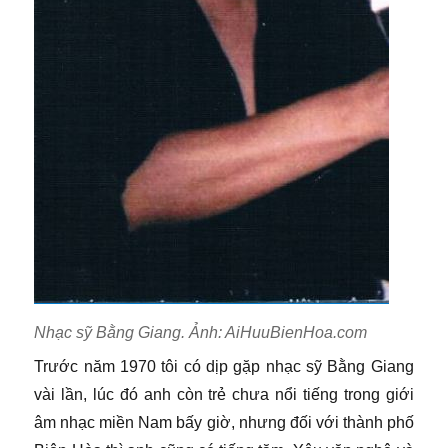
Nhạc sỹ Bằng Giang. Ảnh: AiHuuBienHoa.com
Trước năm 1970 tôi có dịp gặp nhạc sỹ Bằng Giang
vài lần, lúc đó anh còn trẻ chưa nổi tiếng trong giới
âm nhạc miền Nam bấy giờ, nhưng đối với thành phố