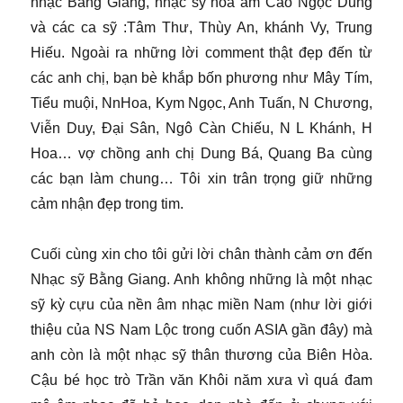
nhạc Bằng Giang, nhạc sỹ hòa âm Cao Ngọc Dung
và các ca sỹ :Tâm Thư, Thùy An, khánh Vy, Trung
Hiếu. Ngoài ra những lời comment thật đẹp đến từ
các anh chị, bạn bè khắp bốn phương như Mây Tím,
Tiểu muội, NnHoa, Kym Ngọc, Anh Tuấn, N Chương,
Viễn Duy, Đại Sân, Ngô Càn Chiếu, N L Khánh, H
Hoa… vợ chồng anh chị Dung Bá, Quang Ba cùng
các bạn làm chung… Tôi xin trân trọng giữ những
cảm nhận đẹp trong tim.
Cuối cùng xin cho tôi gửi lời chân thành cảm ơn đến
Nhạc sỹ Bằng Giang. Anh không những là một nhạc
sỹ kỳ cựu của nền âm nhạc miền Nam (như lời giới
thiệu của NS Nam Lộc trong cuốn ASIA gần đây) mà
anh còn là một nhạc sỹ thân thương của Biên Hòa.
Cậu bé học trò Trần văn Khôi năm xưa vì quá đam