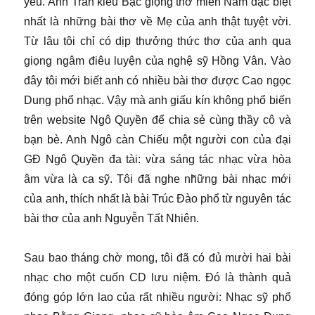
yêu. Anh Trần kiêu Bạc giọng thơ miền Nam đặc biệt
nhất là những bài thơ về Mẹ của anh thật tuyệt vời.
Từ lâu tôi chỉ có dịp thưởng thức thơ của anh qua
giọng ngâm điêu luyện của nghệ sỹ Hồng Vân. Vào
đây tôi mới biết anh có nhiều bài thơ được Cao ngọc
Dung phổ nhạc. Vậy mà anh giấu kín không phổ biến
trên website Ngô Quyền để chia sẻ cùng thầy cô và
bạn bè. Anh Ngô càn Chiếu một người con của đại
GĐ Ngô Quyền đa tài: vừa sáng tác nhạc vừa hòa
âm vừa là ca sỹ. Tôi đã nghe nh̃ững bài nhạc mới
của anh, thích nhất là bài Trúc Đào phổ từ nguyên tác
bài thơ của anh Nguyễn Tất Nhiên.
Sau bao tháng chờ mong, tôi đã có đủ mười hai bài
nhạc cho một cuốn CD lưu niệm. Đó là thành quả
đóng góp lớn lao của rất nhiều người: Nhạc sỹ phổ