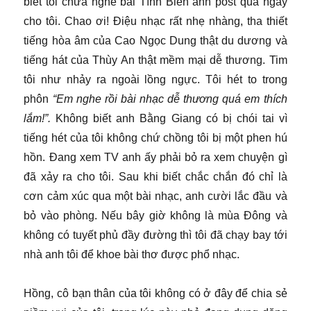
biết tôi chưa nghe bài Tình Biển anh post qua ngay
cho tôi. Chao ơi! Điệu nhạc rất nhẹ nhàng, tha thiết
tiếng hòa âm của Cao Ngọc Dung thật du dương và
tiếng hát của Thùy An thật mềm mại dễ thương. Tim
tôi như nhảy ra ngoài lồng ngực. Tôi hét to trong
phôn
“Em nghe rồi bài nhạc dễ thương quá em thích
lắm!”.
Không biết anh Bằng Giang có bị chói tai vì
tiếng hét của tôi không chứ chồng tôi bị một phen hú
hồn. Đang xem TV anh ấy phải bỏ ra xem chuyện gì
đã xảy ra cho tôi. Sau khi biết chắc chắn đó chỉ là
cơn cảm xúc qua một bài nhạc, anh cười lắc đầu và
bỏ vào phòng. Nếu bây giờ không là mùa Đông và
không có tuyết phủ đầy đường thì tôi đã chạy bay tới
nhà anh tôi để khoe bài thơ được phổ nhạc.
Hồng, cô bạn thân của tôi không có ở đây để chia sẻ