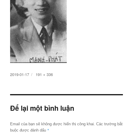
Đăng
Kích
2019-01-17
191 × 336
ngày
cỡ
đầy
đủ
Để lại một bình luận
Email của bạn sẽ không được hiển thị công khai.
Các trường bắt
*
buộc được đánh dấu