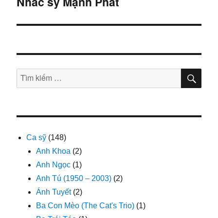
Nhac sỹ Mạnh Phát
bài
viết
TÌM
Tìm
KIẾ
kiếm:
Ca sỹ
(148)
Anh Khoa
(2)
Anh Ngọc
(1)
Anh Tú (1950 – 2003)
(2)
Ánh Tuyết
(2)
Ba Con Mèo (The Cat's Trio)
(1)