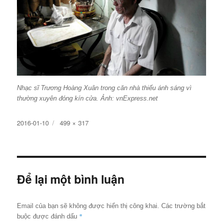
Nhạc sĩ Trương Hoàng Xuân trong căn nhà thiếu ánh sáng vì
thường xuyên đóng kín cửa. Ảnh: vnExpress.net
Đăng
Kích
2016-01-10
499 × 317
ngày
cỡ
đầy
đủ
Để lại một bình luận
Email của bạn sẽ không được hiển thị công khai.
Các trường bắt
*
buộc được đánh dấu