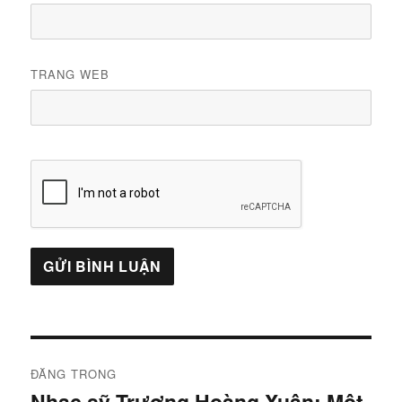
TRANG WEB
Điều
ĐĂNG TRONG
hướng
Nhạc sỹ Trương Hoàng Xuân: Một