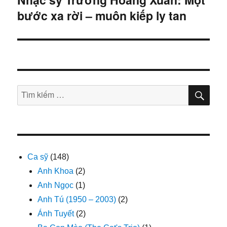
bước xa rời – muôn kiếp ly tan
bài
viết
TÌM
Tìm
KIẾ
kiếm:
Ca sỹ
(148)
Anh Khoa
(2)
Anh Ngọc
(1)
Anh Tú (1950 – 2003)
(2)
Ánh Tuyết
(2)