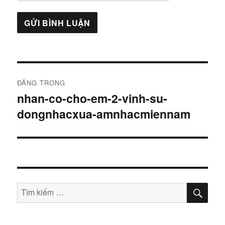
Điều
ĐĂNG TRONG
hướng
nhan-co-cho-em-2-vinh-su-
dongnhacxua-amnhacmiennam
bài
viết
TÌM
Tìm
KIẾ
kiếm: