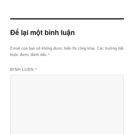
ngày
cỡ
đầy
đủ
Để lại một bình luận
Email của bạn sẽ không được hiển thị công khai.
Các trường bắt
*
buộc được đánh dấu
BÌNH LUẬN
*