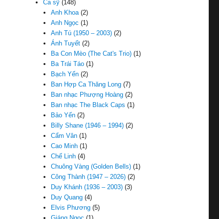
Ca sỹ
(148)
Anh Khoa
(2)
Anh Ngọc
(1)
Anh Tú (1950 – 2003)
(2)
Ánh Tuyết
(2)
Ba Con Mèo (The Cat's Trio)
(1)
Ba Trái Táo
(1)
Bạch Yến
(2)
Ban Hợp Ca Thăng Long
(7)
Ban nhạc Phượng Hoàng
(2)
Ban nhạc The Black Caps
(1)
Bảo Yến
(2)
Billy Shane (1946 – 1994)
(2)
Cẩm Vân
(1)
Cao Minh
(1)
Chế Linh
(4)
Chuông Vàng (Golden Bells)
(1)
Công Thành (1947 – 2026)
(2)
Duy Khánh (1936 – 2003)
(3)
Duy Quang
(4)
Elvis Phương
(5)
Giáng Ngọc
(1)