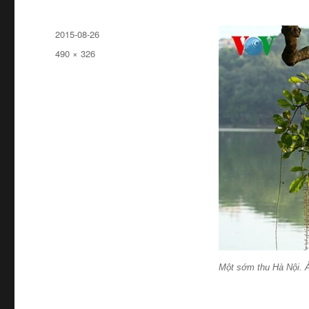
Đăng
2015-08-26
ngày
Kích
490 × 326
cỡ
đầy
đủ
Một sớm thu Hà Nội. 