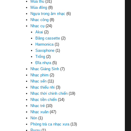
Mùa thu
(31)
Mùa đông
(8)
Ngựa trong âm nhạc
(6)
Nhạc công
(8)
Nhạc cụ
(24)
Akai
(2)
Băng cassette
(2)
Harmonica
(1)
Saxophone
(1)
Trống
(2)
Đĩa nhựa
(5)
Nhạc Giáng Sinh
(7)
Nhạc phim
(2)
Nhạc sến
(11)
Nhạc thiếu nhi
(3)
Nhạc thời chinh chiến
(19)
Nhạc tiền chiến
(14)
Nhạc trẻ
(10)
Nhạc xuân
(47)
Nón
(1)
Phòng trà ca nhạc xưa
(13)
Rượu
(1)