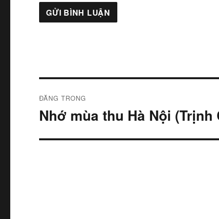
Điều
ĐĂNG TRONG
hướng
Nhớ mùa thu Hà Nội (Trịnh
bài
viết