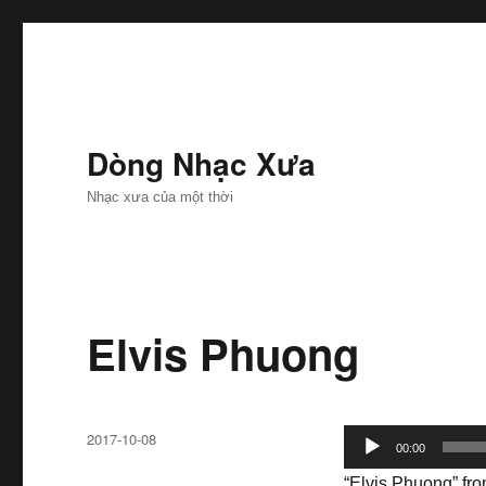
Dòng Nhạc Xưa
Nhạc xưa của một thời
Elvis Phuong
Đăng
2017-10-08
Trình
00:00
ngày
phát
“Elvis Phuong” fr