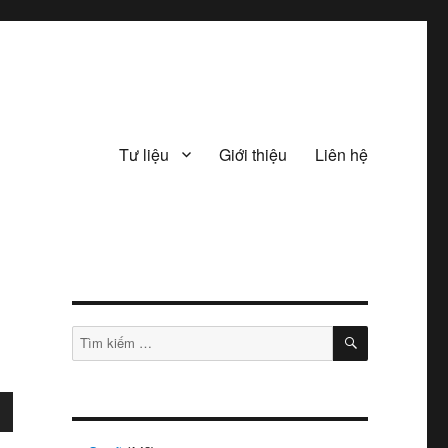
Tư liệu
Giới thiệu
Liên hệ
TÌM
Tìm
KIẾM
kiếm: