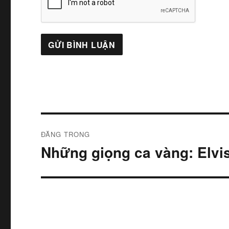
Điều
ĐĂNG TRONG
hướng
Những giọng ca vàng: Elv
bài
viết