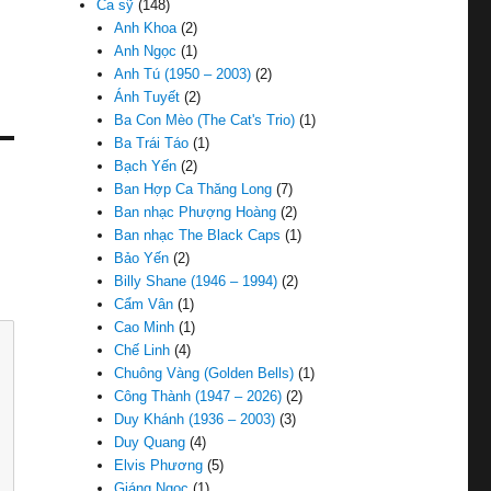
Ca sỹ
(148)
Anh Khoa
(2)
Anh Ngọc
(1)
Anh Tú (1950 – 2003)
(2)
Ánh Tuyết
(2)
Ba Con Mèo (The Cat's Trio)
(1)
ống
Ba Trái Táo
(1)
Bạch Yến
(2)
Ban Hợp Ca Thăng Long
(7)
Ban nhạc Phượng Hoàng
(2)
Ban nhạc The Black Caps
(1)
Bảo Yến
(2)
Billy Shane (1946 – 1994)
(2)
Cẩm Vân
(1)
Cao Minh
(1)
Chế Linh
(4)
Chuông Vàng (Golden Bells)
(1)
Công Thành (1947 – 2026)
(2)
Duy Khánh (1936 – 2003)
(3)
Duy Quang
(4)
Elvis Phương
(5)
Giáng Ngọc
(1)