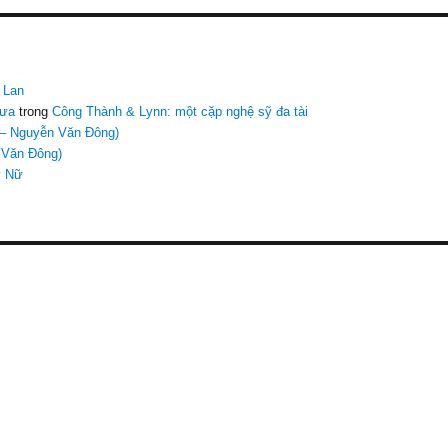
 Lan
Xưa
trong
Công Thành & Lynn: một cặp nghệ sỹ đa tài
– Nguyễn Văn Đông)
 Văn Đông)
ỹ Nữ