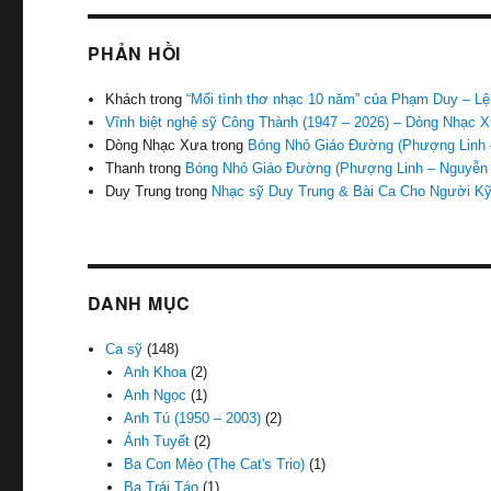
PHẢN HỒI
Khách
trong
“Mối tình thơ nhạc 10 năm” của Phạm Duy – Lệ
Vĩnh biệt nghệ sỹ Công Thành (1947 – 2026) – Dòng Nhạc 
Dòng Nhạc Xưa
trong
Bóng Nhỏ Giáo Đường (Phượng Linh 
Thanh
trong
Bóng Nhỏ Giáo Đường (Phượng Linh – Nguyễn
Duy Trung
trong
Nhạc sỹ Duy Trung & Bài Ca Cho Người K
DANH MỤC
Ca sỹ
(148)
Anh Khoa
(2)
Anh Ngọc
(1)
Anh Tú (1950 – 2003)
(2)
Ánh Tuyết
(2)
Ba Con Mèo (The Cat's Trio)
(1)
Ba Trái Táo
(1)