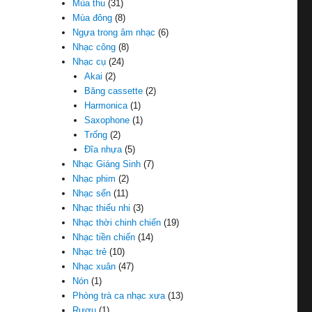
Mùa thu
(31)
Mùa đông
(8)
Ngựa trong âm nhạc
(6)
Nhạc công
(8)
Nhạc cụ
(24)
Akai
(2)
Băng cassette
(2)
Harmonica
(1)
Saxophone
(1)
Trống
(2)
Đĩa nhựa
(5)
Nhạc Giáng Sinh
(7)
Nhạc phim
(2)
Nhạc sến
(11)
Nhạc thiếu nhi
(3)
Nhạc thời chinh chiến
(19)
Nhạc tiền chiến
(14)
Nhạc trẻ
(10)
Nhạc xuân
(47)
Nón
(1)
Phòng trà ca nhạc xưa
(13)
Rượu
(1)