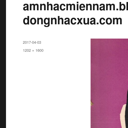
amnhacmiennam.bl
dongnhacxua.com
Đăng
2017-04-03
ngày
Kích
1202 × 1600
cỡ
đầy
đủ