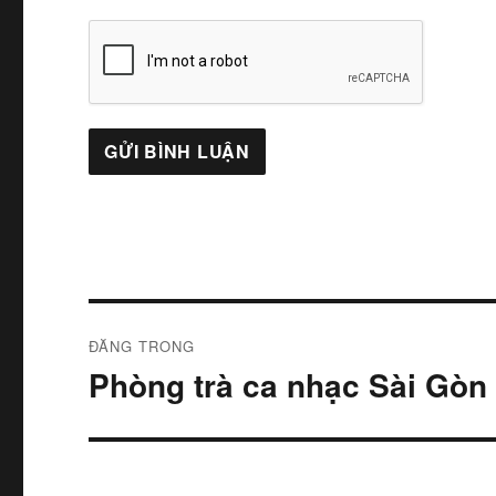
Điều
ĐĂNG TRONG
hướng
Phòng trà ca nhạc Sài Gòn
bài
viết