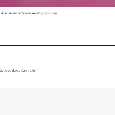
n). Ảnh: AmNhacMienNam.blogspot.com
*
bắt buộc được đánh dấu