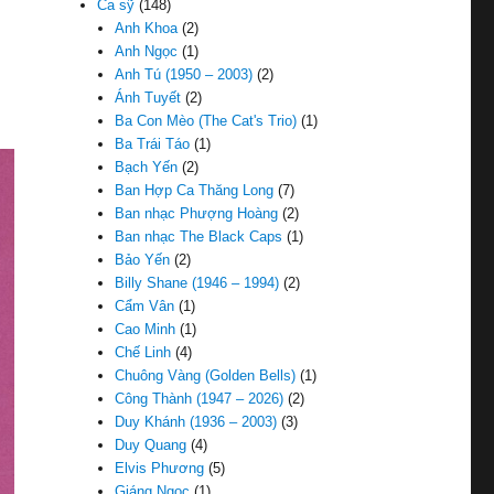
Ca sỹ
(148)
Anh Khoa
(2)
Anh Ngọc
(1)
Anh Tú (1950 – 2003)
(2)
Ánh Tuyết
(2)
Ba Con Mèo (The Cat's Trio)
(1)
Ba Trái Táo
(1)
Bạch Yến
(2)
Ban Hợp Ca Thăng Long
(7)
Ban nhạc Phượng Hoàng
(2)
Ban nhạc The Black Caps
(1)
Bảo Yến
(2)
Billy Shane (1946 – 1994)
(2)
Cẩm Vân
(1)
Cao Minh
(1)
Chế Linh
(4)
Chuông Vàng (Golden Bells)
(1)
Công Thành (1947 – 2026)
(2)
Duy Khánh (1936 – 2003)
(3)
Duy Quang
(4)
Elvis Phương
(5)
Giáng Ngọc
(1)