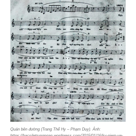
Quán bên đường (Trang Thế Hy – Phạm Duy). Ảnh:
https://bacsiletrungngan.wordpress.com/2015/01/16/ky-niem-ve-