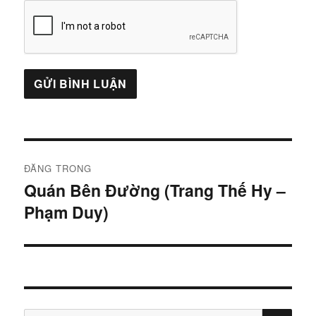
Điều
ĐĂNG TRONG
hướng
Quán Bên Đường (Trang Thế Hy –
Phạm Duy)
bài
viết
TÌM