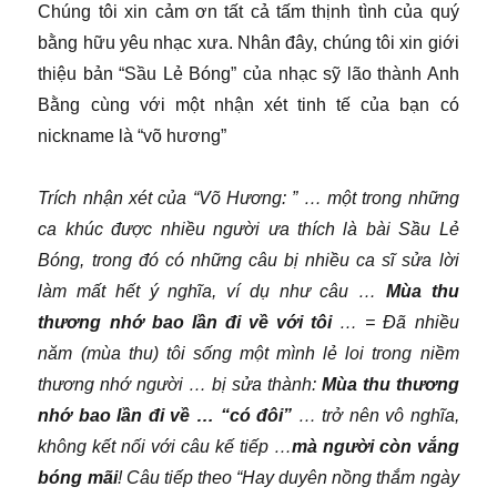
Chúng tôi xin cảm ơn tất cả tấm thịnh tình của quý
bằng hữu yêu nhạc xưa. Nhân đây, chúng tôi xin giới
thiệu bản “Sầu Lẻ Bóng” của nhạc sỹ lão thành Anh
Bằng cùng với một nhận xét tinh tế của bạn có
nickname là “võ hương”
Trích nhận xét của “Võ Hương: ”
… một trong những
ca khúc được nhiều người ưa thích là bài Sầu Lẻ
Bóng, trong đó có những câu bị nhiều ca sĩ sửa lời
làm mất hết ý nghĩa, ví dụ như câu …
Mùa thu
thương nhớ bao lần đi về với tôi
… = Đã nhiều
năm (mùa thu) tôi sống một mình lẻ loi trong niềm
thương nhớ người … bị sửa thành:
Mùa thu thương
nhớ bao lần đi về … “có đôi”
… trở nên vô nghĩa,
không kết nối với câu kế tiếp …
mà người còn vắng
bóng mãi
! Câu tiếp theo “Hay duyên nồng thắm ngày