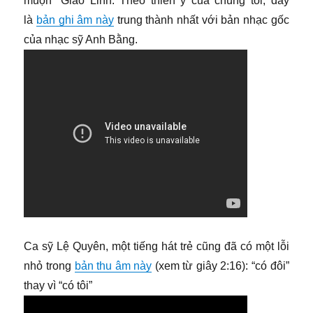
muộn” Giao Linh. Theo thiển ý của chúng tôi, đây
là
bản ghi âm này
trung thành nhất với bản nhạc gốc
của nhạc sỹ Anh Bằng.
Ca sỹ Lệ Quyên, một tiếng hát trẻ cũng đã có một lỗi
nhỏ trong
bản thu âm này
(xem từ giây 2:16): “có đôi”
thay vì “có tôi”