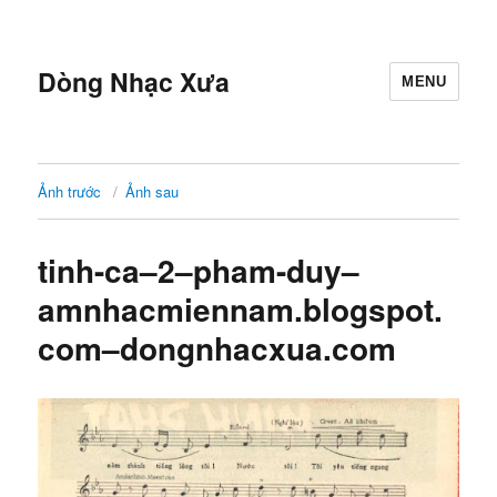
Dòng Nhạc Xưa
MENU
Ảnh trước
Ảnh sau
tinh-ca–2–pham-duy–
amnhacmiennam.blogspot.
com–dongnhacxua.com