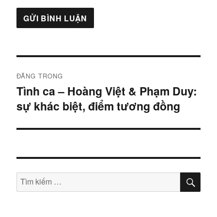
Điều
ĐĂNG TRONG
hướng
Tình ca – Hoàng Việt & Phạm Duy:
sự khác biệt, điểm tương đồng
bài
viết
TÌM
Tìm
KIẾ
kiếm: