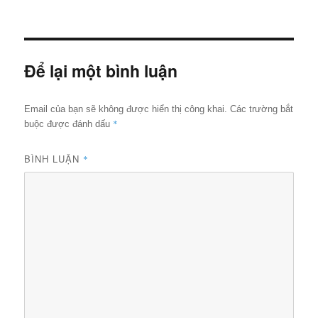
ngày
cỡ
đầy
đủ
Để lại một bình luận
Email của bạn sẽ không được hiển thị công khai.
Các trường bắt
*
buộc được đánh dấu
BÌNH LUẬN
*