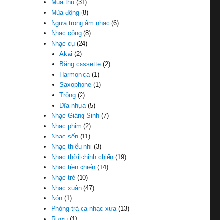
Mùa thu
(31)
Mùa đông
(8)
Ngựa trong âm nhạc
(6)
Nhạc công
(8)
Nhạc cụ
(24)
Akai
(2)
Băng cassette
(2)
Harmonica
(1)
Saxophone
(1)
Trống
(2)
Đĩa nhựa
(5)
Nhạc Giáng Sinh
(7)
Nhạc phim
(2)
Nhạc sến
(11)
Nhạc thiếu nhi
(3)
Nhạc thời chinh chiến
(19)
Nhạc tiền chiến
(14)
Nhạc trẻ
(10)
Nhạc xuân
(47)
Nón
(1)
Phòng trà ca nhạc xưa
(13)
Rượu
(1)