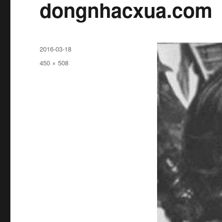
dongnhacxua.com
Đăng
2016-03-18
ngày
Kích
450 × 508
cỡ
đầy
đủ