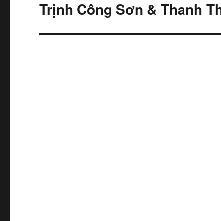
hướng
Trịnh Công Sơn & Thanh T
bài
viết