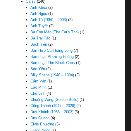
Ca sỹ
(148)
Anh Khoa
(2)
Anh Ngọc
(1)
Anh Tú (1950 – 2003)
(2)
Ánh Tuyết
(2)
Ba Con Mèo (The Cat's Trio)
(1)
Ba Trái Táo
(1)
Bạch Yến
(2)
Ban Hợp Ca Thăng Long
(7)
Ban nhạc Phượng Hoàng
(2)
Ban nhạc The Black Caps
(1)
Bảo Yến
(2)
Billy Shane (1946 – 1994)
(2)
Cẩm Vân
(1)
Cao Minh
(1)
Chế Linh
(4)
Chuông Vàng (Golden Bells)
(1)
Công Thành (1947 – 2026)
(2)
Duy Khánh (1936 – 2003)
(3)
Duy Quang
(4)
Elvis Phương
(5)
Giáng Ngọc
(1)