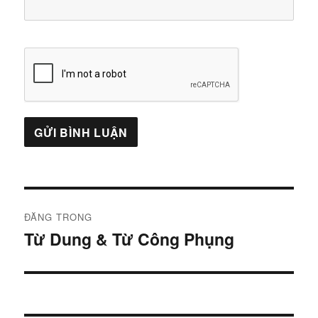
Điều
ĐĂNG TRONG
hướng
Từ Dung & Từ Công Phụng
bài
viết