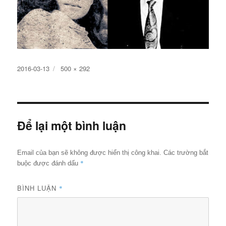
Đăng
Kích
2016-03-13
500 × 292
ngày
cỡ
đầy
đủ
Để lại một bình luận
Email của bạn sẽ không được hiển thị công khai.
Các trường bắt
*
buộc được đánh dấu
BÌNH LUẬN
*